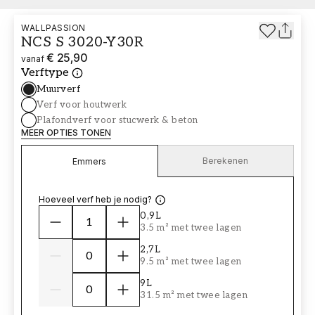
WALLPASSION
NCS S 3020-Y30R
€ 25,90
vanaf
Verftype
Muurverf
Verf voor houtwerk
Plafondverf voor stucwerk & beton
MEER OPTIES TONEN
Berekenen
Emmers
Hoeveel verf heb je nodig?
0,9L
3.5 m² met twee lagen
2,7L
9.5 m² met twee lagen
9L
31.5 m² met twee lagen