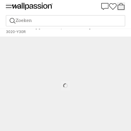
Summer Sale 30%
Zoeken
Verf
Bestelling gebaseerd op NCS
Bestelling door NCS
3020-Y30R
Loading…