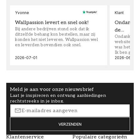
Yvonne
Klant
Wallpassion levert en snel ook!
Ondanks da
Bij andere bedrijven stond ook dat ik
de…
ditzelfde behang kon bestellen, maar zij
Ondanks dat 
konden het niet leveren. Wallpassion wel
website toen
en leverden bovendien ook snel.
was het supe
Ik ben goed
2026-07-01
2026-06-08
Meld je aan voor onze nieuwsbrief
Laat je inspireren en ontvang aanbiedingen
rechtstreeks in je inbox.
VERZENDEN
Klantenservice
Populaire categorieën