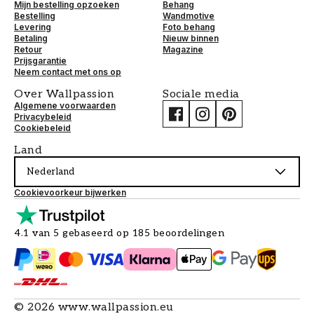
Mijn bestelling opzoeken
Behang
Bestelling
Wandmotive
Levering
Foto behang
Betaling
Nieuw binnen
Retour
Magazine
Prijsgarantie
Neem contact met ons op
Over Wallpassion
Sociale media
Algemene voorwaarden
Privacybeleid
Cookiebeleid
Land
Nederland
Cookievoorkeur bijwerken
4.1 van 5 gebaseerd op 185 beoordelingen
©
2026
www.wallpassion.eu