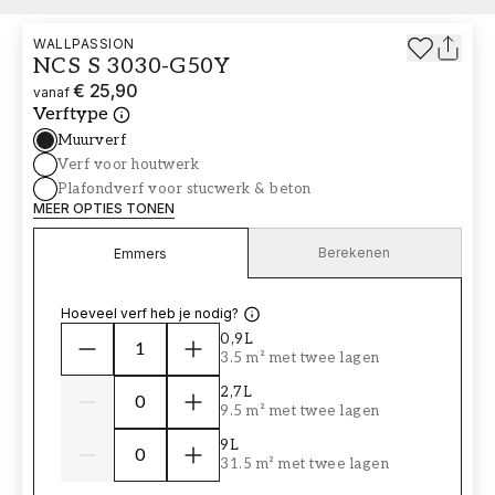
WALLPASSION
NCS S 3030-G50Y
€ 25,90
vanaf
Verftype
Muurverf
Verf voor houtwerk
Plafondverf voor stucwerk & beton
MEER OPTIES TONEN
Berekenen
Emmers
Hoeveel verf heb je nodig?
0,9L
3.5 m² met twee lagen
2,7L
9.5 m² met twee lagen
9L
31.5 m² met twee lagen