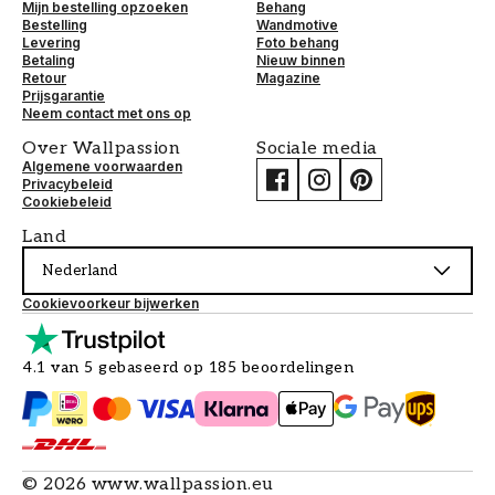
Mijn bestelling opzoeken
Behang
Bestelling
Wandmotive
Levering
Foto behang
Betaling
Nieuw binnen
Retour
Magazine
Prijsgarantie
Neem contact met ons op
Over Wallpassion
Sociale media
Algemene voorwaarden
Privacybeleid
Cookiebeleid
Land
Nederland
Cookievoorkeur bijwerken
4.1 van 5 gebaseerd op 185 beoordelingen
©
2026
www.wallpassion.eu