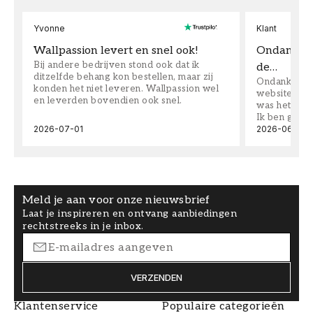
Yvonne
Klant
Wallpassion levert en snel ook!
Ondanks da
Bij andere bedrijven stond ook dat ik
de…
ditzelfde behang kon bestellen, maar zij
Ondanks dat 
konden het niet leveren. Wallpassion wel
website toen
en leverden bovendien ook snel.
was het supe
Ik ben goed
2026-07-01
2026-06-08
Meld je aan voor onze nieuwsbrief
Laat je inspireren en ontvang aanbiedingen
rechtstreeks in je inbox.
VERZENDEN
Klantenservice
Populaire categorieën