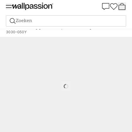
Summer Sale 30%
Zoeken
Verf
Bestelling gebaseerd op NCS
Bestelling door NCS
3030-G50Y
Loading…