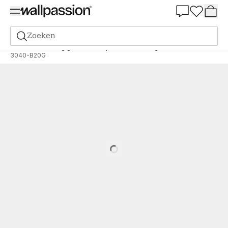
Summer Sale 30%
Zoeken
Verf
Bestelling gebaseerd op NCS
Bestelling door NCS
3040-B20G
Loading…