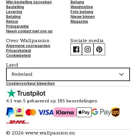
Mijn bestelling opzoeken
Behang
Bestelling
Wandmotive
Levering
Foto behang
Betaling
Nieuw binnen
Retour
Magazine
Prijsgarantie
Neem contact met ons op
Over Wallpassion
Sociale media
Algemene voorwaarden
Privacybeleid
Cookiebeleid
Land
Nederland
Cookievoorkeur bijwerken
4.1 van 5 gebaseerd op 185 beoordelingen
©
2026
www.wallpassion.eu