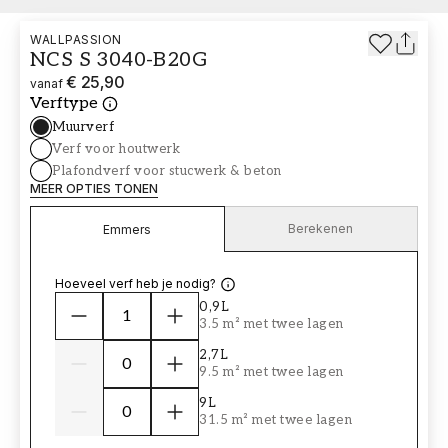
WALLPASSION
NCS S 3040-B20G
€ 25,90
vanaf
Verftype
Muurverf
Verf voor houtwerk
Plafondverf voor stucwerk & beton
MEER OPTIES TONEN
Berekenen
Emmers
Hoeveel verf heb je nodig?
0,9L
3.5 m² met twee lagen
2,7L
9.5 m² met twee lagen
9L
31.5 m² met twee lagen