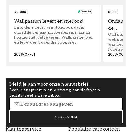
Yvonne
Klant
Wallpassion levert en snel ook!
Ondanks da
Bij andere bedrijven stond ook dat ik
de…
ditzelfde behang kon bestellen, maar zij
Ondanks dat 
konden het niet leveren. Wallpassion wel
website toen
en leverden bovendien ook snel.
was het supe
Ik ben goed
2026-07-01
2026-06-08
Meld je aan voor onze nieuwsbrief
Laat je inspireren en ontvang aanbiedingen
rechtstreeks in je inbox.
VERZENDEN
Klantenservice
Populaire categorieën