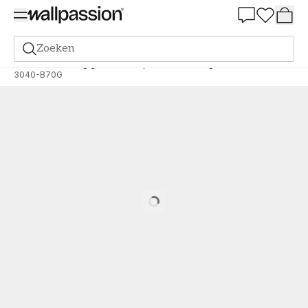
Summer Sale 30%
Zoeken
Verf
Bestelling gebaseerd op NCS
Bestelling door NCS
3040-B70G
Loading…