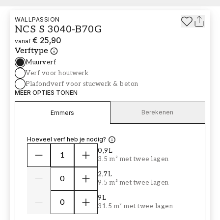
WALLPASSION
NCS S 3040-B70G
€ 25,90
vanaf
Verftype
Muurverf
Verf voor houtwerk
Plafondverf voor stucwerk & beton
MEER OPTIES TONEN
Berekenen
Emmers
Hoeveel verf heb je nodig?
0,9L
3.5 m² met twee lagen
2,7L
9.5 m² met twee lagen
9L
31.5 m² met twee lagen