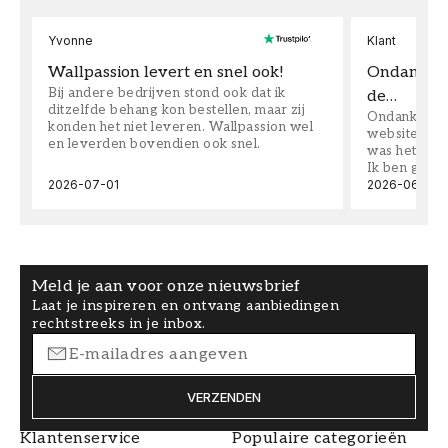
Yvonne
Klant
Wallpassion levert en snel ook!
Ondanks da
Bij andere bedrijven stond ook dat ik
de…
ditzelfde behang kon bestellen, maar zij
Ondanks dat 
konden het niet leveren. Wallpassion wel
website toen
en leverden bovendien ook snel.
was het supe
Ik ben goed
2026-07-01
2026-06-08
Meld je aan voor onze nieuwsbrief
Laat je inspireren en ontvang aanbiedingen
rechtstreeks in je inbox.
VERZENDEN
Klantenservice
Populaire categorieën