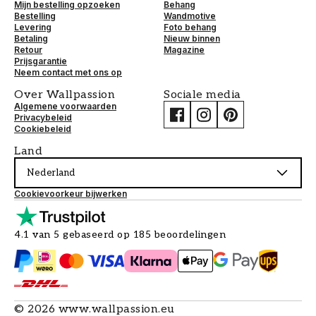
Mijn bestelling opzoeken
Behang
Bestelling
Wandmotive
Levering
Foto behang
Betaling
Nieuw binnen
Retour
Magazine
Prijsgarantie
Neem contact met ons op
Over Wallpassion
Sociale media
Algemene voorwaarden
Privacybeleid
Cookiebeleid
Land
Nederland
Cookievoorkeur bijwerken
4.1 van 5 gebaseerd op 185 beoordelingen
©
2026
www.wallpassion.eu