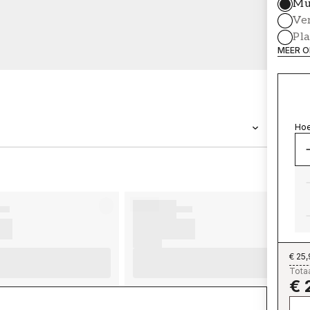
Mu
Ve
Pl
MEER O
Hoe
MERK
Wallpassion
€ 25
Totaa
€ 