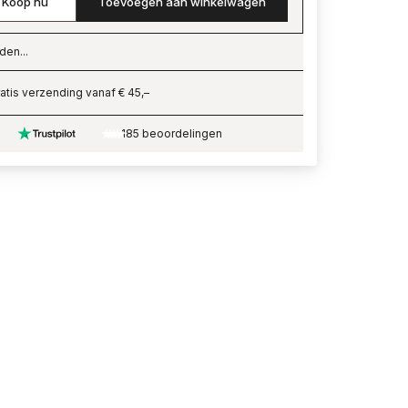
Koop nu
Toevoegen aan winkelwagen
den...
ading…
atis verzending vanaf € 45,–
185 beoordelingen