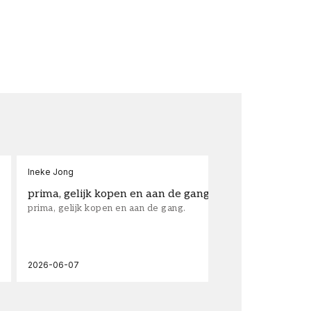
Ineke Jong
fra
prima, gelijk kopen en aan de gang.
su
prima, gelijk kopen en aan de gang.
sup
los
wal
2026-06-07
202