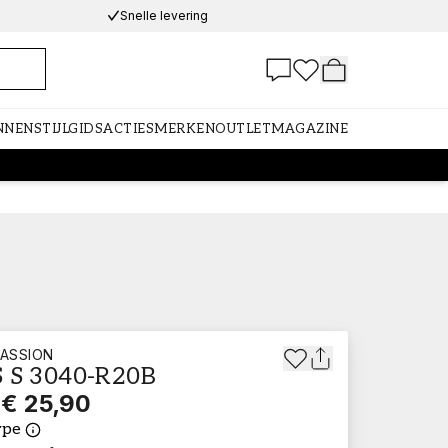
Snelle levering
NNEN
STIJLGIDS
ACTIES
MERKEN
OUTLET
MAGAZINE
ASSION
 S 3040-R20B
€ 25,90
ype