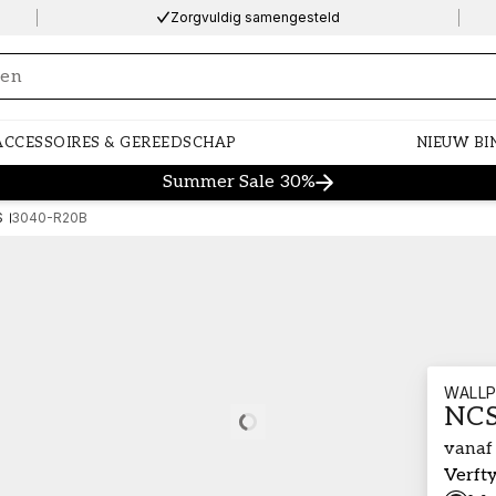
Zorgvuldig samengesteld
ng…
ACCESSOIRES & GEREEDSCHAP
NIEUW BI
Summer Sale 30%
S
3040-R20B
WALLP
NCS
Loading…
vanaf
Verft