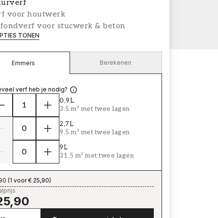
urverf
rf voor houtwerk
afondverf voor stucwerk & beton
PTIES TONEN
Berekenen
Emmers
veel verf heb je nodig?
0,9L
3.5 m² met twee lagen
2,7L
9.5 m² met twee lagen
9L
31.5 m² met twee lagen
,90
(
1 voor € 25,90
)
lprijs
25,90