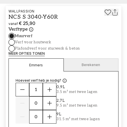
WALLPASSION
NCS S 3040-Y60R
€ 25,90
vanaf
Verftype
Muurverf
Verf voor houtwerk
Plafondverf voor stucwerk & beton
MEER OPTIES TONEN
Berekenen
Emmers
Hoeveel verf heb je nodig?
0,9L
3.5 m² met twee lagen
2,7L
9.5 m² met twee lagen
9L
31.5 m² met twee lagen