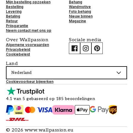
Mijn bestelling opzoeken
Behang
Bestelling
Wandmotive
Levering
Foto behang
Betaling
Nieuw binnen
Retour
Magazine
Prijsgarantie
Neem contact met ons op
Over Wallpassion
Sociale media
Algemene voorwaarden
Privacybeleid
Cookiebeleid
Land
Nederland
Cookievoorkeur bijwerken
4.1 van 5 gebaseerd op 185 beoordelingen
©
2026
www.wallpassion.eu