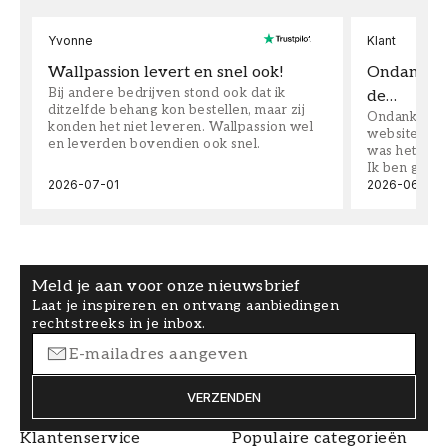
Yvonne
Klant
Wallpassion levert en snel ook!
Ondanks da
Bij andere bedrijven stond ook dat ik
de…
ditzelfde behang kon bestellen, maar zij
Ondanks dat 
konden het niet leveren. Wallpassion wel
website toen
en leverden bovendien ook snel.
was het supe
Ik ben goed
2026-07-01
2026-06-08
Meld je aan voor onze nieuwsbrief
Laat je inspireren en ontvang aanbiedingen
rechtstreeks in je inbox.
VERZENDEN
Klantenservice
Populaire categorieën