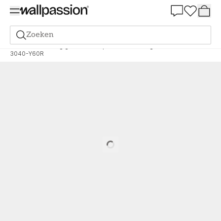
Summer Sale 30%
Zoeken
Verf
Bestelling gebaseerd op NCS
Bestelling door NCS
3040-Y60R
Loading…