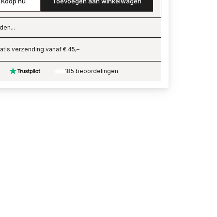
Koop nu
Toevoegen aan winkelwagen
den...
ading…
atis verzending vanaf € 45,–
185 beoordelingen