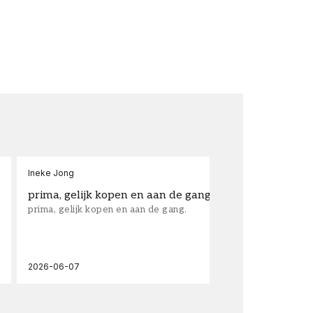
Ineke Jong
fra
prima, gelijk kopen en aan de gang.
su
prima, gelijk kopen en aan de gang.
sup
los
wal
2026-06-07
202