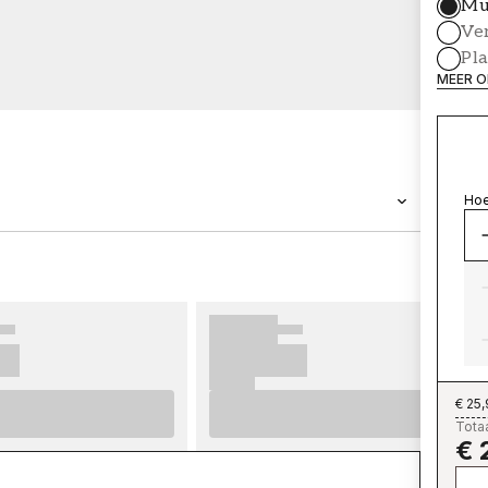
Mu
Ve
Pl
MEER O
Hoe
MERK
Wallpassion
€ 25
Totaa
€ 