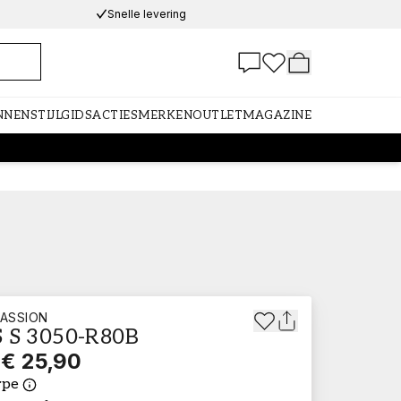
Snelle levering
NNEN
STIJLGIDS
ACTIES
MERKEN
OUTLET
MAGAZINE
ASSION
 S 3050-R80B
€ 25,90
ype