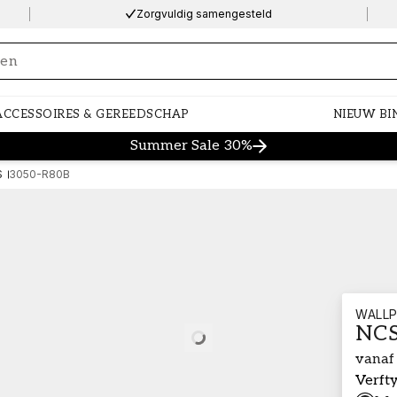
Zorgvuldig samengesteld
ng…
ACCESSOIRES & GEREEDSCHAP
NIEUW BI
Summer Sale 30%
S
3050-R80B
WALLP
NCS
Loading…
vanaf
Verft