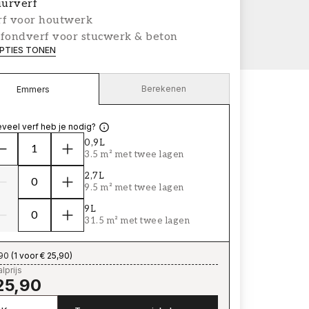
urverf
rf voor houtwerk
afondverf voor stucwerk & beton
PTIES TONEN
Berekenen
Emmers
veel verf heb je nodig?
0,9L
3.5 m² met twee lagen
2,7L
9.5 m² met twee lagen
9L
31.5 m² met twee lagen
,90
(
1 voor € 25,90
)
lprijs
25,90