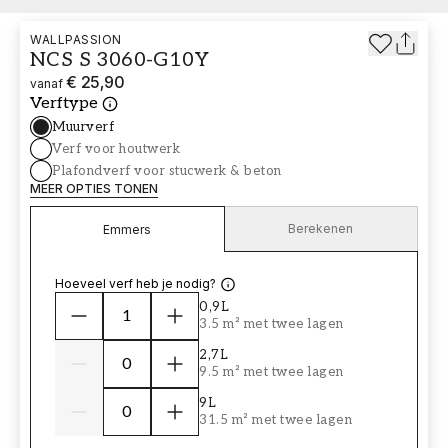
WALLPASSION
NCS S 3060-G10Y
€ 25,90
vanaf
Verftype
Muurverf
Verf voor houtwerk
Plafondverf voor stucwerk & beton
MEER OPTIES TONEN
Berekenen
Emmers
Hoeveel verf heb je nodig?
0,9L
3.5 m² met twee lagen
2,7L
9.5 m² met twee lagen
9L
31.5 m² met twee lagen