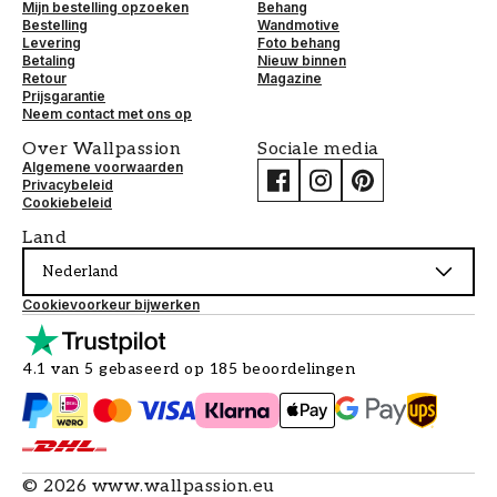
Mijn bestelling opzoeken
Behang
Bestelling
Wandmotive
Levering
Foto behang
Betaling
Nieuw binnen
Retour
Magazine
Prijsgarantie
Neem contact met ons op
Over Wallpassion
Sociale media
Algemene voorwaarden
Privacybeleid
Cookiebeleid
Land
Nederland
Cookievoorkeur bijwerken
4.1 van 5 gebaseerd op 185 beoordelingen
©
2026
www.wallpassion.eu