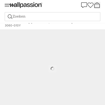
Summer Sale 30%
Zoeken
Verf
Bestelling gebaseerd op NCS
Bestelling door NCS
3060-G10Y
Loading…