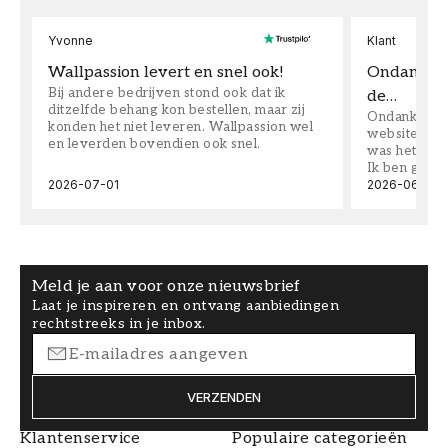
Yvonne
Klant
Wallpassion levert en snel ook!
Ondanks da
Bij andere bedrijven stond ook dat ik
de…
ditzelfde behang kon bestellen, maar zij
Ondanks dat 
konden het niet leveren. Wallpassion wel
website toen
en leverden bovendien ook snel.
was het supe
Ik ben goed
2026-07-01
2026-06-08
Meld je aan voor onze nieuwsbrief
Laat je inspireren en ontvang aanbiedingen
rechtstreeks in je inbox.
VERZENDEN
Klantenservice
Populaire categorieën