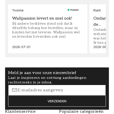
Yvonne
Klant
Wallpassion levert en snel ook!
Ondanks da
Bij andere bedrijven stond ook dat ik
de…
ditzelfde behang kon bestellen, maar zij
Ondanks dat 
konden het niet leveren. Wallpassion wel
website toen
en leverden bovendien ook snel.
was het supe
Ik ben goed
2026-07-01
2026-06-08
Meld je aan voor onze nieuwsbrief
Laat je inspireren en ontvang aanbiedingen
rechtstreeks in je inbox.
VERZENDEN
Klantenservice
Populaire categorieën