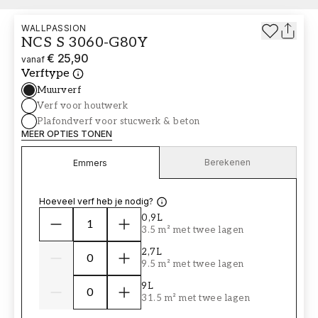
WALLPASSION
NCS S 3060-G80Y
€ 25,90
vanaf
Verftype
Muurverf
Verf voor houtwerk
Plafondverf voor stucwerk & beton
MEER OPTIES TONEN
Berekenen
Emmers
Hoeveel verf heb je nodig?
0,9L
3.5 m² met twee lagen
2,7L
9.5 m² met twee lagen
9L
31.5 m² met twee lagen