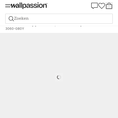
Summer Sale 30%
Zoeken
Verf
Bestelling gebaseerd op NCS
Bestelling door NCS
3060-G80Y
Loading…