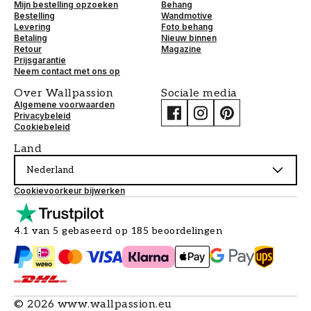
Mijn bestelling opzoeken
Behang
Bestelling
Wandmotive
Levering
Foto behang
Betaling
Nieuw binnen
Retour
Magazine
Prijsgarantie
Neem contact met ons op
Over Wallpassion
Sociale media
Algemene voorwaarden
Privacybeleid
Cookiebeleid
Land
Nederland
Cookievoorkeur bijwerken
4.1 van 5 gebaseerd op 185 beoordelingen
©
2026
www.wallpassion.eu