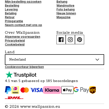
Mijn bestelling opzoeken
Behang
Bestelling
Wandmotive
Levering
Foto behang
Betaling
Nieuw binnen
Retour
Magazine
Prijsgarantie
Neem contact met ons op
Over Wallpassion
Sociale media
Algemene voorwaarden
Privacybeleid
Cookiebeleid
Land
Nederland
Cookievoorkeur bijwerken
4.1 van 5 gebaseerd op 185 beoordelingen
©
2026
www.wallpassion.eu