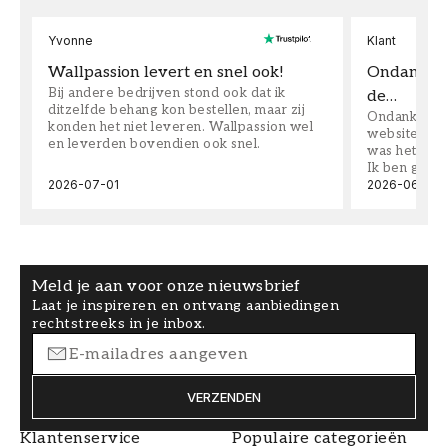
Yvonne
Klant
Wallpassion levert en snel ook!
Ondanks da
Bij andere bedrijven stond ook dat ik
de…
ditzelfde behang kon bestellen, maar zij
Ondanks dat 
konden het niet leveren. Wallpassion wel
website toen
en leverden bovendien ook snel.
was het supe
Ik ben goed
2026-07-01
2026-06-08
Meld je aan voor onze nieuwsbrief
Laat je inspireren en ontvang aanbiedingen
rechtstreeks in je inbox.
VERZENDEN
Klantenservice
Populaire categorieën