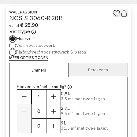
WALLPASSION
NCS S 3060-R20B
€ 25,90
vanaf
Verftype
Muurverf
Verf voor houtwerk
Plafondverf voor stucwerk & beton
MEER OPTIES TONEN
Berekenen
Emmers
Hoeveel verf heb je nodig?
0,9L
3.5 m² met twee lagen
2,7L
9.5 m² met twee lagen
9L
31.5 m² met twee lagen