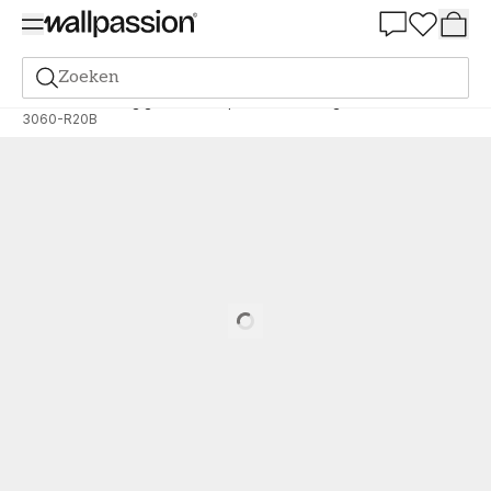
Summer Sale 30%
Zoeken
Verf
Bestelling gebaseerd op NCS
Bestelling door NCS
3060-R20B
Loading…