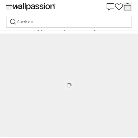
Summer Sale 30%
Zoeken
Verf
Bestelling gebaseerd op NCS
Bestelling door NCS
3502-Y
Loading…