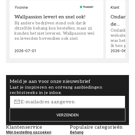
Yvonne
Klant
Wallpassion levert en snel ook!
Ondanks da
Bij andere bedrijven stond ook dat ik
de…
ditzelfde behang kon bestellen, maar zij
Ondanks dat 
konden het niet leveren. Wallpassion wel
website toen
en leverden bovendien ook snel.
was het supe
Ik ben goed
2026-07-01
2026-06-08
Meld je aan voor onze nieuwsbrief
Laat je inspireren en ontvang aanbiedingen
rechtstreeks in je inbox.
VERZENDEN
Klantenservice
Populaire categorieën
Mijn bestelling opzoeken
Behang