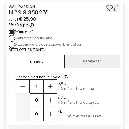
WALLPASSION
NCS S 3502-Y
€ 25,90
vanaf
Verftype
Muurverf
Verf voor houtwerk
Plafondverf voor stucwerk & beton
MEER OPTIES TONEN
Berekenen
Emmers
Hoeveel verf heb je nodig?
0,9L
3.5 m² met twee lagen
2,7L
9.5 m² met twee lagen
9L
31.5 m² met twee lagen