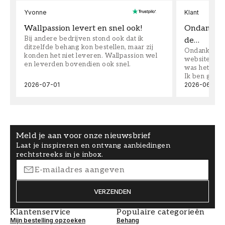
Yvonne
Klant
Wallpassion levert en snel ook!
Ondanks da
Bij andere bedrijven stond ook dat ik
de…
ditzelfde behang kon bestellen, maar zij
Ondanks dat 
konden het niet leveren. Wallpassion wel
website toen
en leverden bovendien ook snel.
was het supe
Ik ben goed
2026-07-01
2026-06-08
Meld je aan voor onze nieuwsbrief
Laat je inspireren en ontvang aanbiedingen
rechtstreeks in je inbox.
VERZENDEN
Klantenservice
Populaire categorieën
Mijn bestelling opzoeken
Behang