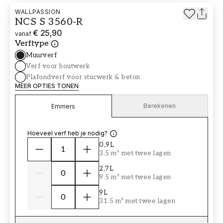
WALLPASSION
NCS S 3560-R
€ 25,90
vanaf
Verftype
Muurverf
Verf voor houtwerk
Plafondverf voor stucwerk & beton
MEER OPTIES TONEN
Berekenen
Emmers
Hoeveel verf heb je nodig?
0,9L
3.5 m² met twee lagen
2,7L
9.5 m² met twee lagen
9L
31.5 m² met twee lagen