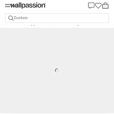
Summer Sale 30%
Zoeken
Verf
Bestelling gebaseerd op NCS
Bestelling door NCS
3560-R
Loading…