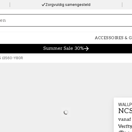
Zorgvuldig samengesteld
ng…
ACCESSOIRES & 
Summer Sale 30%
S
3560-Y80R
WALLP
NCS
Loading…
vanaf
Verft