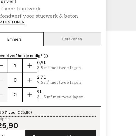
urverf
rf voor houtwerk
afondverf voor stucwerk & beton
PTIES TONEN
Berekenen
Emmers
veel verf heb je nodig?
0,9L
3.5 m² met twee lagen
2,7L
9.5 m² met twee lagen
9L
31.5 m² met twee lagen
,90
(
1 voor € 25,90
)
lprijs
25,90