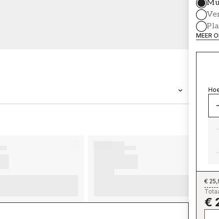
Mu
Ve
Pl
MEER O
Hoe
MERK
Wallpassion
€ 25
Totaa
€ 