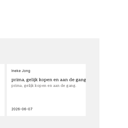
Ineke Jong
fra
prima, gelijk kopen en aan de gang.
su
prima, gelijk kopen en aan de gang.
sup
los
wal
2026-06-07
202