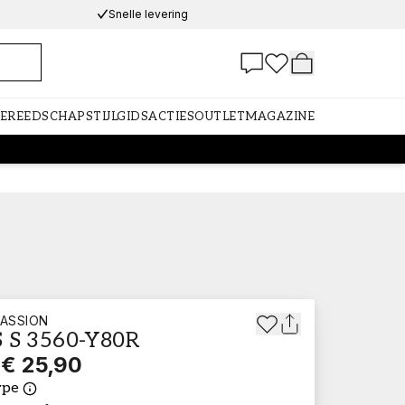
Snelle levering
GEREEDSCHAP
STIJLGIDS
ACTIES
OUTLET
MAGAZINE
ASSION
 S 3560-Y80R
€ 25,90
ype