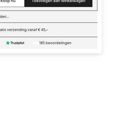
Koop nu
Toevoegen aan winkelwagen
den...
ading…
atis verzending vanaf € 45,–
185 beoordelingen