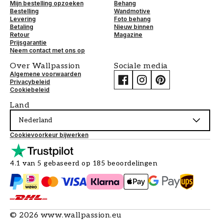
Mijn bestelling opzoeken
Behang
Bestelling
Wandmotive
Levering
Foto behang
Betaling
Nieuw binnen
Retour
Magazine
Prijsgarantie
Neem contact met ons op
Over Wallpassion
Sociale media
Algemene voorwaarden
Privacybeleid
Cookiebeleid
Land
Nederland
Cookievoorkeur bijwerken
4.1 van 5 gebaseerd op 185 beoordelingen
©
2026
www.wallpassion.eu