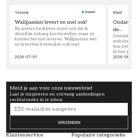
Yvonne
Klant
Wallpassion levert en snel ook!
Ondanks da
Bij andere bedrijven stond ook dat ik
de…
ditzelfde behang kon bestellen, maar zij
Ondanks dat 
konden het niet leveren. Wallpassion wel
website toen
en leverden bovendien ook snel.
was het supe
Ik ben goed
2026-07-01
2026-06-08
Meld je aan voor onze nieuwsbrief
Laat je inspireren en ontvang aanbiedingen
rechtstreeks in je inbox.
VERZENDEN
Klantenservice
Populaire categorieën