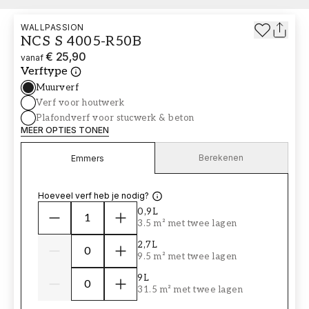
WALLPASSION
NCS S 4005-R50B
€ 25,90
vanaf
Verftype
Muurverf
Verf voor houtwerk
Plafondverf voor stucwerk & beton
MEER OPTIES TONEN
Berekenen
Emmers
Hoeveel verf heb je nodig?
0,9L
3.5 m² met twee lagen
2,7L
9.5 m² met twee lagen
9L
31.5 m² met twee lagen