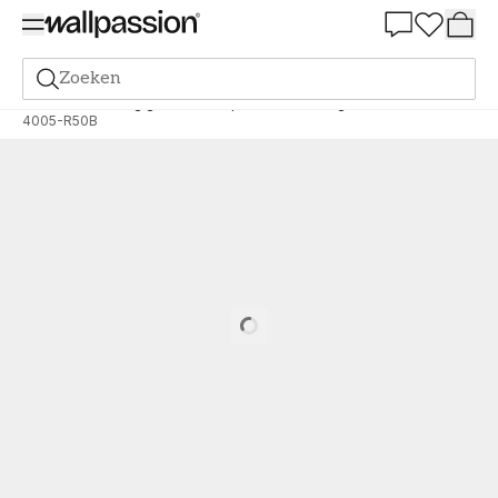
Summer Sale 30%
Zoeken
Verf
Bestelling gebaseerd op NCS
Bestelling door NCS
4005-R50B
Loading…