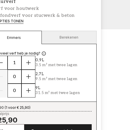
urverf
rf voor houtwerk
afondverf voor stucwerk & beton
PTIES TONEN
Berekenen
Emmers
veel verf heb je nodig?
0,9L
3.5 m² met twee lagen
2,7L
9.5 m² met twee lagen
9L
31.5 m² met twee lagen
,90
(
1 voor € 25,90
)
lprijs
25,90