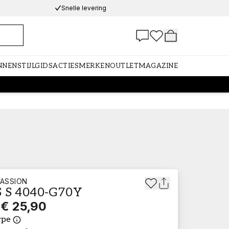
Snelle levering
NNEN
STIJLGIDS
ACTIES
MERKEN
OUTLET
MAGAZINE
ASSION
 S 4040-G70Y
€ 25,90
ype