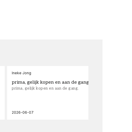
Ineke Jong
fra
prima, gelijk kopen en aan de gang.
su
prima, gelijk kopen en aan de gang.
sup
los
wal
2026-06-07
202