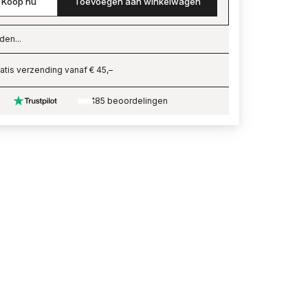
Koop nu
Toevoegen aan winkelwagen
den...
ading…
atis verzending vanaf € 45,–
185 beoordelingen