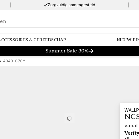
Zorgvuldig samengesteld
ng…
ACCESSOIRES & GEREEDSCHAP
NIEUW BI
Summer Sale 30%
S
4040-G70Y
WALLP
NCS
Loading…
vanaf
Verft