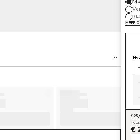
Mu
Ve
Pl
MEER O
Hoe
MERK
Wallpassion
€ 25
Totaa
€ 