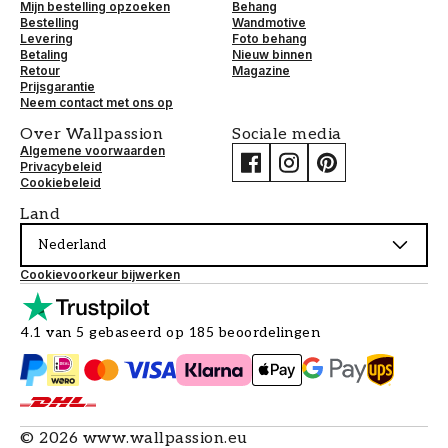
Mijn bestelling opzoeken
Behang
Bestelling
Wandmotive
Levering
Foto behang
Betaling
Nieuw binnen
Retour
Magazine
Prijsgarantie
Neem contact met ons op
Over Wallpassion
Sociale media
Algemene voorwaarden
Privacybeleid
Cookiebeleid
Land
Nederland
Cookievoorkeur bijwerken
4.1 van 5 gebaseerd op 185 beoordelingen
©
2026
www.wallpassion.eu