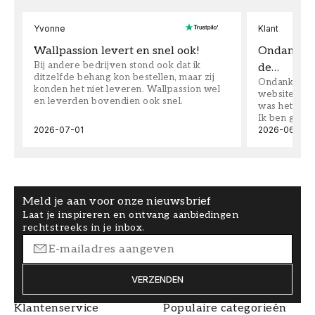
Yvonne
Klant
Wallpassion levert en snel ook!
Ondanks da
Bij andere bedrijven stond ook dat ik
de…
ditzelfde behang kon bestellen, maar zij
Ondanks dat 
konden het niet leveren. Wallpassion wel
website toen
en leverden bovendien ook snel.
was het supe
Ik ben goed
2026-07-01
2026-06-08
Meld je aan voor onze nieuwsbrief
Laat je inspireren en ontvang aanbiedingen
rechtstreeks in je inbox.
VERZENDEN
Klantenservice
Populaire categorieën