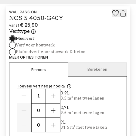
WALLPASSION
NCS S 4050-G40Y
€ 25,90
vanaf
Verftype
Muurverf
Verf voor houtwerk
Plafondverf voor stucwerk & beton
MEER OPTIES TONEN
Berekenen
Emmers
Hoeveel verf heb je nodig?
0,9L
3.5 m² met twee lagen
2,7L
9.5 m² met twee lagen
9L
31.5 m² met twee lagen