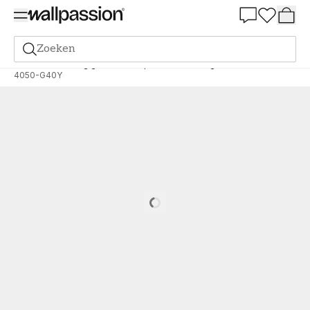
Summer Sale 30%
Zoeken
Verf
Bestelling gebaseerd op NCS
Bestelling door NCS
4050-G40Y
Loading…