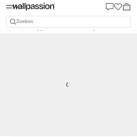
Summer Sale 30%
Zoeken
Verf
Bestelling gebaseerd op NCS
Bestelling door NCS
4055-B
Loading…