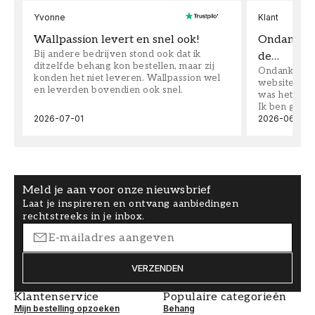
Yvonne
Klant
Wallpassion levert en snel ook!
Ondanks da
Bij andere bedrijven stond ook dat ik
de…
ditzelfde behang kon bestellen, maar zij
Ondanks dat 
konden het niet leveren. Wallpassion wel
website toen
en leverden bovendien ook snel.
was het supe
Ik ben goed
2026-07-01
2026-06-08
Meld je aan voor onze nieuwsbrief
Laat je inspireren en ontvang aanbiedingen
rechtstreeks in je inbox.
VERZENDEN
Klantenservice
Populaire categorieën
Mijn bestelling opzoeken
Behang