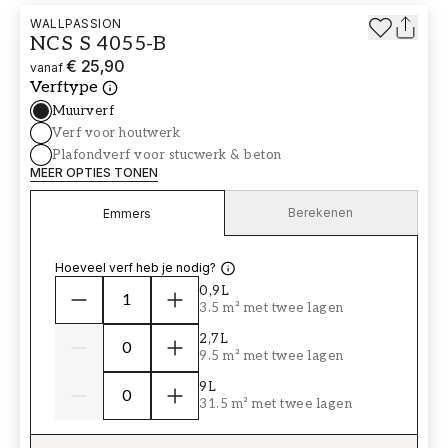
WALLPASSION
NCS S 4055-B
€ 25,90
vanaf
Verftype
Muurverf
Verf voor houtwerk
Plafondverf voor stucwerk & beton
MEER OPTIES TONEN
Berekenen
Emmers
Hoeveel verf heb je nodig?
0,9L
3.5 m² met twee lagen
2,7L
9.5 m² met twee lagen
9L
31.5 m² met twee lagen