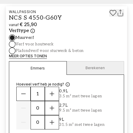
WALLPASSION
NCS S 4550-G60Y
€ 25,90
vanaf
Verftype
Muurverf
Verf voor houtwerk
Plafondverf voor stucwerk & beton
MEER OPTIES TONEN
Berekenen
Emmers
Hoeveel verf heb je nodig?
0,9L
3.5 m² met twee lagen
2,7L
9.5 m² met twee lagen
9L
31.5 m² met twee lagen