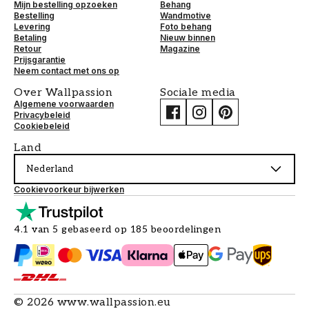
Mijn bestelling opzoeken
Behang
Bestelling
Wandmotive
Levering
Foto behang
Betaling
Nieuw binnen
Retour
Magazine
Prijsgarantie
Neem contact met ons op
Over Wallpassion
Sociale media
Algemene voorwaarden
Privacybeleid
Cookiebeleid
Land
Nederland
Cookievoorkeur bijwerken
4.1 van 5 gebaseerd op 185 beoordelingen
©
2026
www.wallpassion.eu