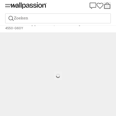
Summer Sale 30%
Zoeken
Verf
Bestelling gebaseerd op NCS
Bestelling door NCS
4550-G60Y
Loading…