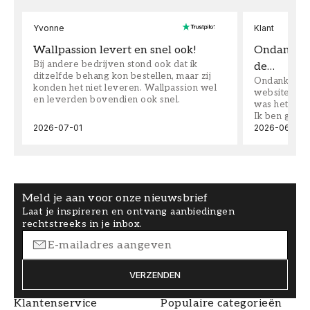
Yvonne
Klant
Wallpassion levert en snel ook!
Ondanks da
Bij andere bedrijven stond ook dat ik
de…
ditzelfde behang kon bestellen, maar zij
Ondanks dat 
konden het niet leveren. Wallpassion wel
website toen
en leverden bovendien ook snel.
was het supe
Ik ben goed
2026-07-01
2026-06-08
Meld je aan voor onze nieuwsbrief
Laat je inspireren en ontvang aanbiedingen
rechtstreeks in je inbox.
VERZENDEN
Klantenservice
Populaire categorieën