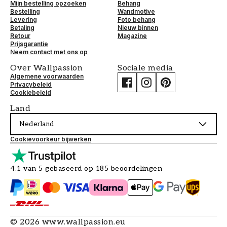
Mijn bestelling opzoeken
Behang
Bestelling
Wandmotive
Levering
Foto behang
Betaling
Nieuw binnen
Retour
Magazine
Prijsgarantie
Neem contact met ons op
Over Wallpassion
Sociale media
Algemene voorwaarden
Privacybeleid
Cookiebeleid
Land
Nederland
Cookievoorkeur bijwerken
4.1 van 5 gebaseerd op 185 beoordelingen
©
2026
www.wallpassion.eu