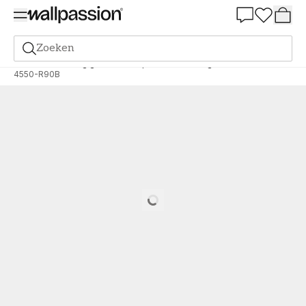
Summer Sale 30%
Zoeken
Verf
Bestelling gebaseerd op NCS
Bestelling door NCS
4550-R90B
Loading…