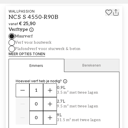
WALLPASSION
NCS S 4550-R90B
€ 25,90
vanaf
Verftype
Muurverf
Verf voor houtwerk
Plafondverf voor stucwerk & beton
MEER OPTIES TONEN
Berekenen
Emmers
Hoeveel verf heb je nodig?
0,9L
3.5 m² met twee lagen
2,7L
9.5 m² met twee lagen
9L
31.5 m² met twee lagen