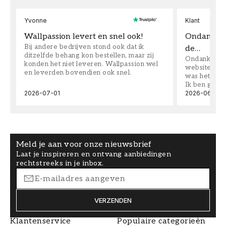
Yvonne
Klant
Wallpassion levert en snel ook!
Ondanks da
Bij andere bedrijven stond ook dat ik
de…
ditzelfde behang kon bestellen, maar zij
Ondanks dat 
konden het niet leveren. Wallpassion wel
website toen
en leverden bovendien ook snel.
was het supe
Ik ben goed
2026-07-01
2026-06-08
Meld je aan voor onze nieuwsbrief
Laat je inspireren en ontvang aanbiedingen
rechtstreeks in je inbox.
VERZENDEN
Klantenservice
Populaire categorieën