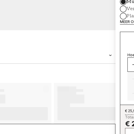
Mu
Ve
Pl
MEER O
Hoe
MERK
Wallpassion
€ 25
Totaa
€ 