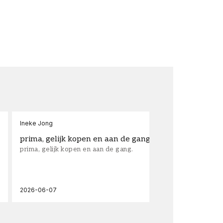
Ineke Jong
fra
prima, gelijk kopen en aan de gang.
su
prima, gelijk kopen en aan de gang.
sup
los
wal
2026-06-07
202