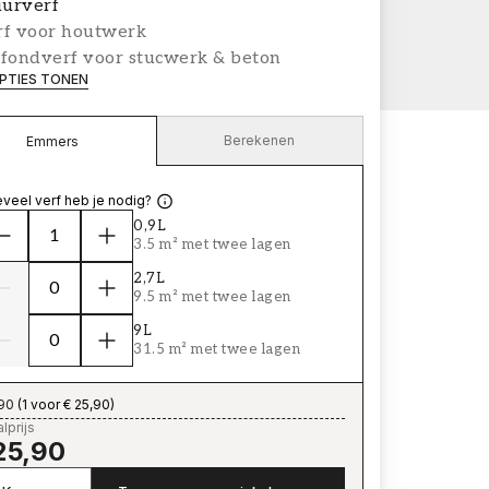
urverf
rf voor houtwerk
afondverf voor stucwerk & beton
PTIES TONEN
Berekenen
Emmers
veel verf heb je nodig?
0,9L
3.5 m² met twee lagen
2,7L
9.5 m² met twee lagen
9L
31.5 m² met twee lagen
,90
(
1 voor € 25,90
)
lprijs
25,90