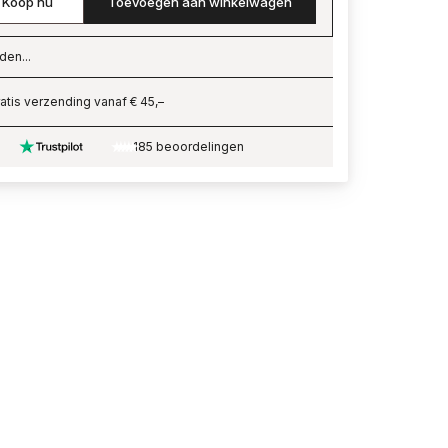
Koop nu
Toevoegen aan winkelwagen
den...
ading…
atis verzending vanaf € 45,–
185 beoordelingen