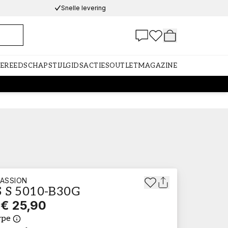
Snelle levering
GEREEDSCHAP
STIJLGIDS
ACTIES
OUTLET
MAGAZINE
ASSION
 S 5010-B30G
€ 25,90
ype