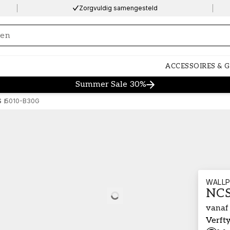
Zorgvuldig samengesteld
ng…
ACCESSOIRES & 
Summer Sale 30%
S
5010-B30G
WALLP
NCS
Loading…
vanaf
Verft