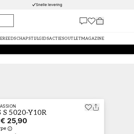
Snelle levering
GEREEDSCHAP
STIJLGIDS
ACTIES
OUTLET
MAGAZINE
ASSION
 S 5020-Y10R
€ 25,90
ype