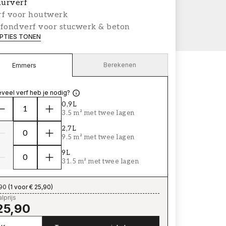
urverf
rf voor houtwerk
afondverf voor stucwerk & beton
PTIES TONEN
Berekenen
Emmers
veel verf heb je nodig?
0,9L
3.5 m² met twee lagen
2,7L
9.5 m² met twee lagen
9L
31.5 m² met twee lagen
,90
(
1 voor € 25,90
)
lprijs
25,90