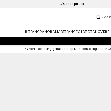
Goede prijzen
Loadi
BEHANG
PANORAMABEHANG
FOTOBEHANG
VERF
Verf
Bestelling gebaseerd op NCS
Bestelling door NC