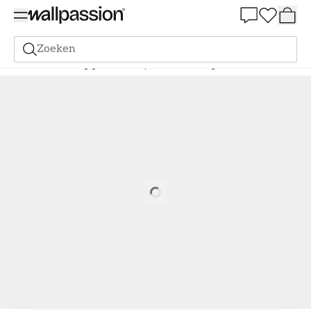
Summer Sale 30%
Zoeken
Verf
Bestelling gebaseerd op NCS
Bestelling door NCS
5030-Y
Loading…