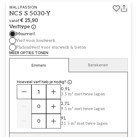
WALLPASSION
NCS S 5030-Y
€ 25,90
vanaf
Verftype
Muurverf
Verf voor houtwerk
Plafondverf voor stucwerk & beton
MEER OPTIES TONEN
Berekenen
Emmers
Hoeveel verf heb je nodig?
0,9L
3.5 m² met twee lagen
2,7L
9.5 m² met twee lagen
9L
31.5 m² met twee lagen