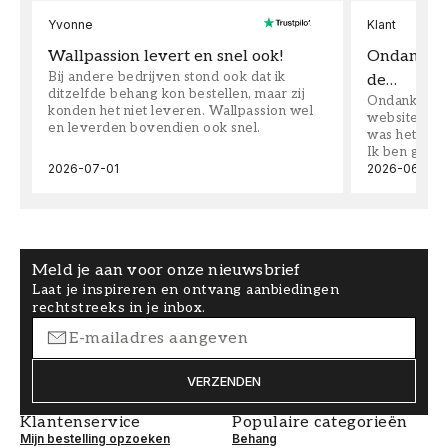
Yvonne
Klant
Wallpassion levert en snel ook!
Ondanks da
Bij andere bedrijven stond ook dat ik
de…
ditzelfde behang kon bestellen, maar zij
Ondanks dat 
konden het niet leveren. Wallpassion wel
website toen
en leverden bovendien ook snel.
was het supe
Ik ben goed
2026-07-01
2026-06-08
Meld je aan voor onze nieuwsbrief
Laat je inspireren en ontvang aanbiedingen
rechtstreeks in je inbox.
VERZENDEN
Klantenservice
Populaire categorieën
Mijn bestelling opzoeken
Behang