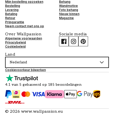
Mijn bestelling opzoeken
Behang
Bestelling
Wandmotive
Levering
Foto behang
Betaling
Nieuw binnen
Retour
Magazine
Prijsgarantie
Neem contact met ons op
Over Wallpassion
Sociale media
Algemene voorwaarden
Privacybeleid
Cookiebeleid
Land
Nederland
Cookievoorkeur bijwerken
4.1 van 5 gebaseerd op 185 beoordelingen
©
2026
www.wallpassion.eu