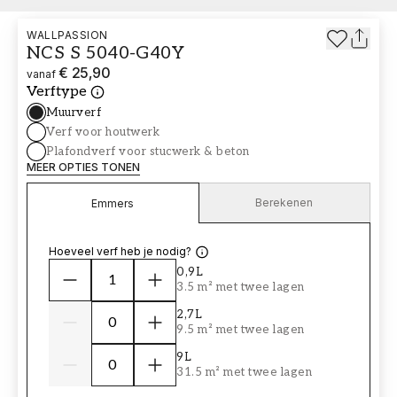
WALLPASSION
NCS S 5040-G40Y
€ 25,90
vanaf
Verftype
Muurverf
Verf voor houtwerk
Plafondverf voor stucwerk & beton
MEER OPTIES TONEN
Berekenen
Emmers
Hoeveel verf heb je nodig?
0,9L
3.5 m² met twee lagen
2,7L
9.5 m² met twee lagen
9L
31.5 m² met twee lagen