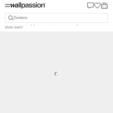
Summer Sale 30%
Zoeken
Verf
Bestelling gebaseerd op NCS
Bestelling door NCS
5040-G40Y
Loading…