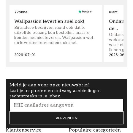
Yvonne
Klant
Wallpassion levert en snel ook!
Ondanks da
Bij andere bedrijven stond ook dat ik
de…
ditzelfde behang kon bestellen, maar zij
Ondanks dat 
konden het niet leveren. Wallpassion wel
website toen
en leverden bovendien ook snel.
was het supe
Ik ben goed
2026-07-01
2026-06-08
Meld je aan voor onze nieuwsbrief
Laat je inspireren en ontvang aanbiedingen
rechtstreeks in je inbox.
VERZENDEN
Klantenservice
Populaire categorieën