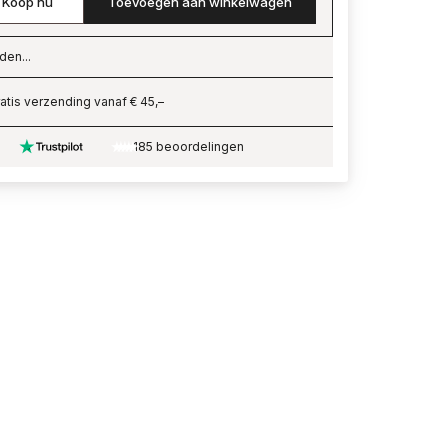
Koop nu
Toevoegen aan winkelwagen
den...
ading…
atis verzending vanaf € 45,–
185 beoordelingen