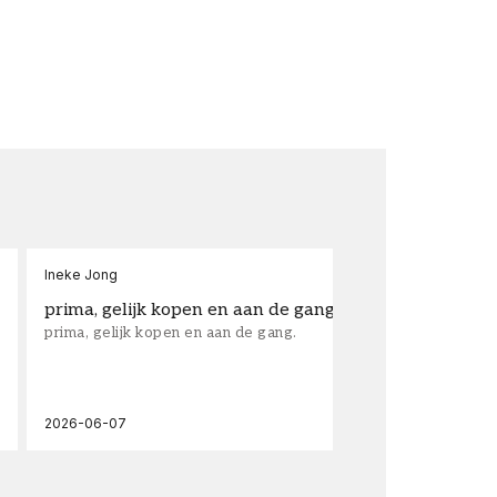
Ineke Jong
fra
prima, gelijk kopen en aan de gang.
su
prima, gelijk kopen en aan de gang.
sup
los
wal
2026-06-07
202