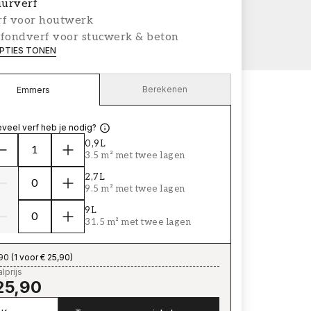
urverf
rf voor houtwerk
afondverf voor stucwerk & beton
PTIES TONEN
Berekenen
Emmers
veel verf heb je nodig?
0,9L
3.5 m² met twee lagen
2,7L
9.5 m² met twee lagen
9L
31.5 m² met twee lagen
,90
(
1 voor € 25,90
)
lprijs
25,90