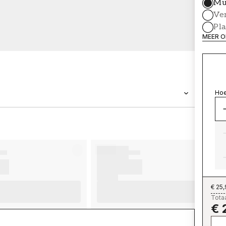
Mu
Ve
Pl
MEER O
Hoe
MERK
Wallpassion
€ 25
Totaa
€ 