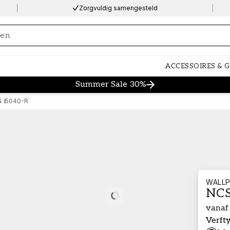
Zorgvuldig samengesteld
ng…
ACCESSOIRES & 
Summer Sale 30%
S
5040-R
WALLP
NCS
Loading…
vanaf
Verft