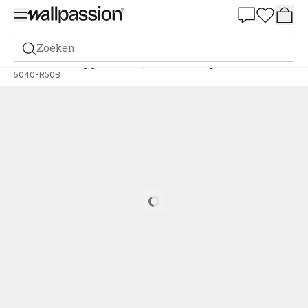
Summer Sale 30%
Zoeken
Verf
Bestelling gebaseerd op NCS
Bestelling door NCS
5040-R50B
Loading…