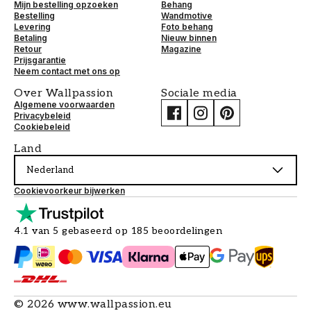
Mijn bestelling opzoeken
Behang
Bestelling
Wandmotive
Levering
Foto behang
Betaling
Nieuw binnen
Retour
Magazine
Prijsgarantie
Neem contact met ons op
Over Wallpassion
Sociale media
Algemene voorwaarden
Privacybeleid
Cookiebeleid
Land
Nederland
Cookievoorkeur bijwerken
4.1 van 5 gebaseerd op 185 beoordelingen
©
2026
www.wallpassion.eu