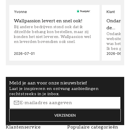
Yvonne
Klant
Wallpassion levert en snel ook!
Ondanks da
Bij andere bedrijven stond ook dat ik
de…
ditzelfde behang kon bestellen, maar zij
Ondanks dat 
konden het niet leveren. Wallpassion wel
website toen
en leverden bovendien ook snel.
was het supe
Ik ben goed
2026-07-01
2026-06-08
Meld je aan voor onze nieuwsbrief
Laat je inspireren en ontvang aanbiedingen
rechtstreeks in je inbox.
VERZENDEN
Klantenservice
Populaire categorieën