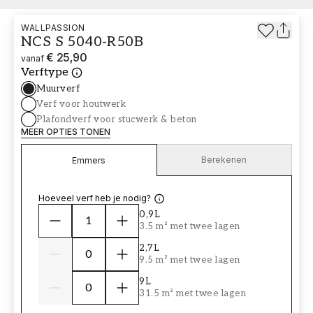
WALLPASSION
NCS S 5040-R50B
€ 25,90
vanaf
Verftype
Muurverf
Verf voor houtwerk
Plafondverf voor stucwerk & beton
MEER OPTIES TONEN
Berekenen
Emmers
Hoeveel verf heb je nodig?
0,9L
3.5 m² met twee lagen
2,7L
9.5 m² met twee lagen
9L
31.5 m² met twee lagen