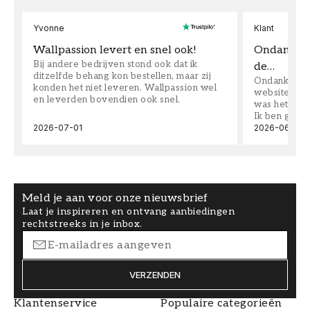
Yvonne
Klant
Wallpassion levert en snel ook!
Ondanks da
Bij andere bedrijven stond ook dat ik
de…
ditzelfde behang kon bestellen, maar zij
Ondanks dat 
konden het niet leveren. Wallpassion wel
website toen
en leverden bovendien ook snel.
was het supe
Ik ben goed
2026-07-01
2026-06-08
Meld je aan voor onze nieuwsbrief
Laat je inspireren en ontvang aanbiedingen
rechtstreeks in je inbox.
VERZENDEN
Klantenservice
Populaire categorieën