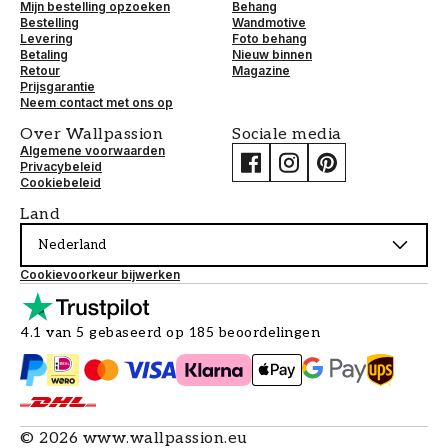
Mijn bestelling opzoeken
Behang
Bestelling
Wandmotive
Levering
Foto behang
Betaling
Nieuw binnen
Retour
Magazine
Prijsgarantie
Neem contact met ons op
Over Wallpassion
Sociale media
Algemene voorwaarden
Privacybeleid
Cookiebeleid
Land
Nederland
Cookievoorkeur bijwerken
4.1 van 5 gebaseerd op 185 beoordelingen
©
2026
www.wallpassion.eu