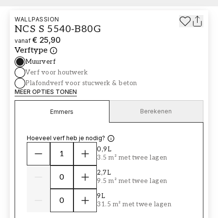
WALLPASSION
NCS S 5540-B80G
€ 25,90
vanaf
Verftype
Muurverf
Verf voor houtwerk
Plafondverf voor stucwerk & beton
MEER OPTIES TONEN
Berekenen
Emmers
Hoeveel verf heb je nodig?
0,9L
3.5 m² met twee lagen
2,7L
9.5 m² met twee lagen
9L
31.5 m² met twee lagen