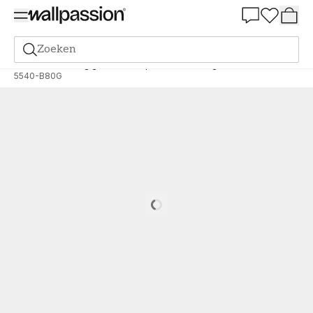
Summer Sale 30%
Zoeken
Verf
Bestelling gebaseerd op NCS
Bestelling door NCS
5540-B80G
Loading…