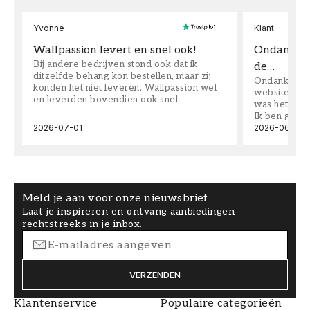
Yvonne
Klant
Wallpassion levert en snel ook!
Ondanks da
Bij andere bedrijven stond ook dat ik
de…
ditzelfde behang kon bestellen, maar zij
Ondanks dat 
konden het niet leveren. Wallpassion wel
website toen
en leverden bovendien ook snel.
was het supe
Ik ben goed
2026-07-01
2026-06-08
Meld je aan voor onze nieuwsbrief
Laat je inspireren en ontvang aanbiedingen
rechtstreeks in je inbox.
VERZENDEN
Klantenservice
Populaire categorieën