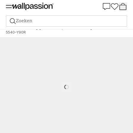
Summer Sale 30%
Zoeken
Verf
Bestelling gebaseerd op NCS
Bestelling door NCS
5540-Y90R
Loading…