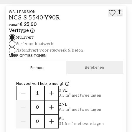
WALLPASSION
NCS S 5540-Y90R
€ 25,90
vanaf
Verftype
Muurverf
Verf voor houtwerk
Plafondverf voor stucwerk & beton
MEER OPTIES TONEN
Berekenen
Emmers
Hoeveel verf heb je nodig?
0,9L
3.5 m² met twee lagen
2,7L
9.5 m² met twee lagen
9L
31.5 m² met twee lagen