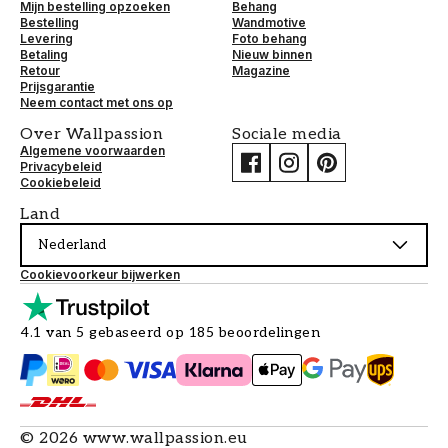
Mijn bestelling opzoeken
Behang
Bestelling
Wandmotive
Levering
Foto behang
Betaling
Nieuw binnen
Retour
Magazine
Prijsgarantie
Neem contact met ons op
Over Wallpassion
Sociale media
Algemene voorwaarden
Privacybeleid
Cookiebeleid
Land
Nederland
Cookievoorkeur bijwerken
4.1 van 5 gebaseerd op 185 beoordelingen
©
2026
www.wallpassion.eu