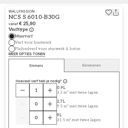
WALLPASSION
NCS S 6010-B30G
€ 25,90
vanaf
Verftype
Muurverf
Verf voor houtwerk
Plafondverf voor stucwerk & beton
MEER OPTIES TONEN
Berekenen
Emmers
Hoeveel verf heb je nodig?
0,9L
3.5 m² met twee lagen
2,7L
9.5 m² met twee lagen
9L
31.5 m² met twee lagen