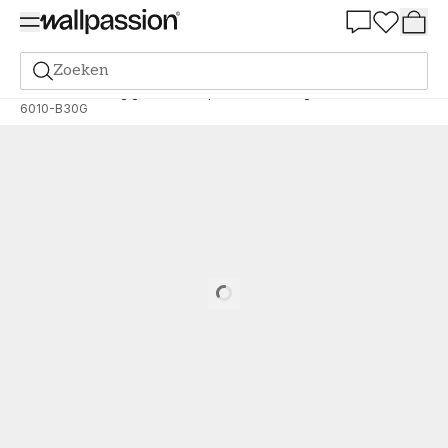
Summer Sale 30%
Zoeken
Verf
Bestelling gebaseerd op NCS
Bestelling door NCS
6010-B30G
Loading…