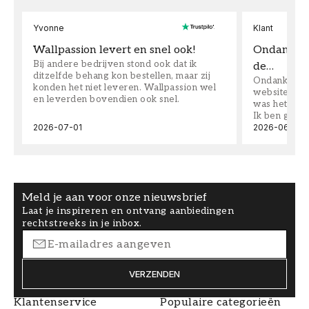
Yvonne
Klant
Wallpassion levert en snel ook!
Ondanks da
Bij andere bedrijven stond ook dat ik
de…
ditzelfde behang kon bestellen, maar zij
Ondanks dat 
konden het niet leveren. Wallpassion wel
website toen
en leverden bovendien ook snel.
was het supe
Ik ben goed
2026-07-01
2026-06-08
Meld je aan voor onze nieuwsbrief
Laat je inspireren en ontvang aanbiedingen
rechtstreeks in je inbox.
VERZENDEN
Klantenservice
Populaire categorieën