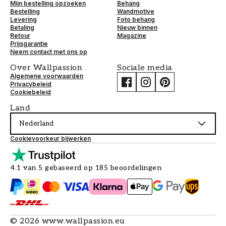
Mijn bestelling opzoeken
Behang
Bestelling
Wandmotive
Levering
Foto behang
Betaling
Nieuw binnen
Retour
Magazine
Prijsgarantie
Neem contact met ons op
Over Wallpassion
Sociale media
Algemene voorwaarden
Privacybeleid
Cookiebeleid
Land
Nederland
Cookievoorkeur bijwerken
4.1 van 5 gebaseerd op 185 beoordelingen
©
2026
www.wallpassion.eu