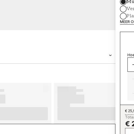
Mu
Ve
Pl
MEER O
Hoe
MERK
Wallpassion
€ 25
Totaa
€ 