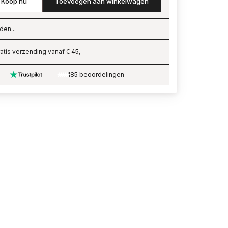
Koop nu
Toevoegen aan winkelwagen
den...
ading…
atis verzending vanaf € 45,–
185 beoordelingen