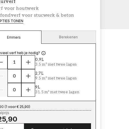
urverf
rf voor houtwerk
afondverf voor stucwerk & beton
PTIES TONEN
Berekenen
Emmers
veel verf heb je nodig?
0,9L
3.5 m² met twee lagen
2,7L
9.5 m² met twee lagen
9L
31.5 m² met twee lagen
,90
(
1 voor € 25,90
)
lprijs
25,90