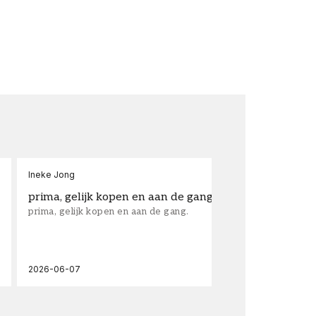
Ineke Jong
fra
prima, gelijk kopen en aan de gang.
su
prima, gelijk kopen en aan de gang.
sup
los
wal
2026-06-07
202