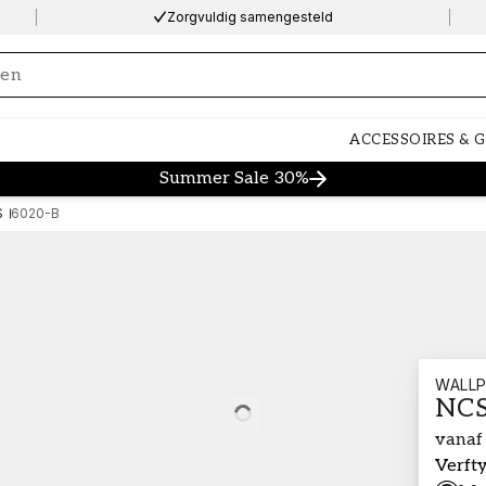
Zorgvuldig samengesteld
ng…
ACCESSOIRES & 
Summer Sale 30%
S
6020-B
WALLP
NCS
Loading…
vanaf
Verft