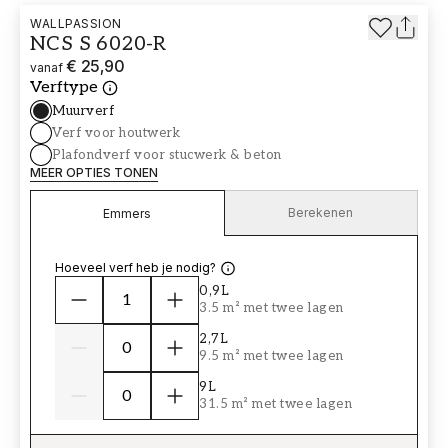
WALLPASSION
NCS S 6020-R
€ 25,90
vanaf
Verftype
Muurverf
Verf voor houtwerk
Plafondverf voor stucwerk & beton
MEER OPTIES TONEN
Berekenen
Emmers
Hoeveel verf heb je nodig?
0,9L
3.5 m² met twee lagen
2,7L
9.5 m² met twee lagen
9L
31.5 m² met twee lagen