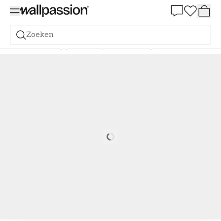
Summer Sale 30%
Zoeken
Verf
Bestelling gebaseerd op NCS
Bestelling door NCS
6020-R
Loading…