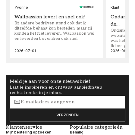
Yvonne
Klant
Wallpassion levert en snel ook!
Ondanks da
Bij andere bedrijven stond ook dat ik
de…
ditzelfde behang kon bestellen, maar zij
Ondanks dat 
konden het niet leveren. Wallpassion wel
website toen
en leverden bovendien ook snel.
was het supe
Ik ben goed
2026-07-01
2026-06-08
Meld je aan voor onze nieuwsbrief
Laat je inspireren en ontvang aanbiedingen
rechtstreeks in je inbox.
VERZENDEN
Klantenservice
Populaire categorieën
Mijn bestelling opzoeken
Behang