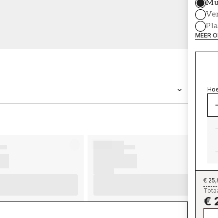
Mu
Ve
Pl
MEER O
Hoe
MERK
Wallpassion
€ 25
Totaa
€ 