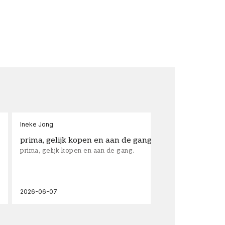
Ineke Jong
fra
prima, gelijk kopen en aan de gang.
su
prima, gelijk kopen en aan de gang.
sup
los
wal
2026-06-07
202