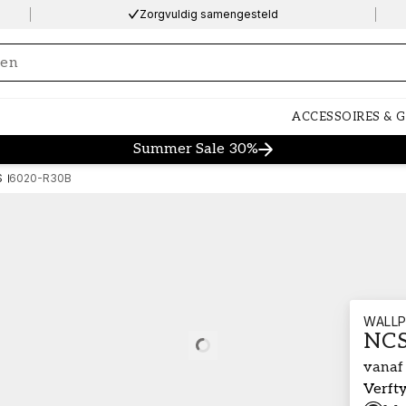
Zorgvuldig samengesteld
ng…
ACCESSOIRES & 
Summer Sale 30%
S
6020-R30B
WALLP
NCS
Loading…
vanaf
Verft