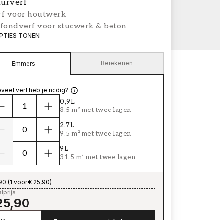
urverf
rf voor houtwerk
afondverf voor stucwerk & beton
PTIES TONEN
Berekenen
Emmers
veel verf heb je nodig?
0,9L
3.5 m² met twee lagen
2,7L
9.5 m² met twee lagen
9L
31.5 m² met twee lagen
,90
(
1 voor € 25,90
)
lprijs
25,90