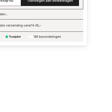
Koop nu
Toevoegen aan winkelwagen
den...
ading…
atis verzending vanaf € 45,–
185 beoordelingen