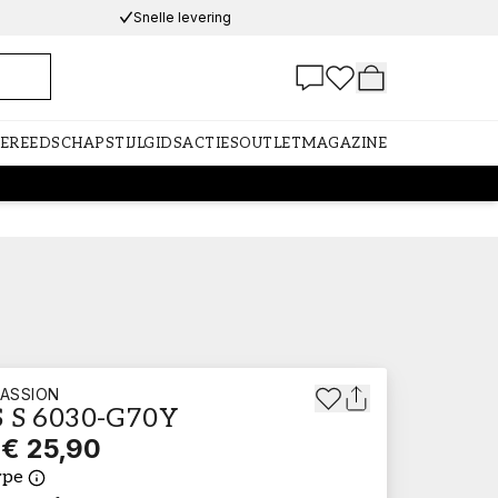
Snelle levering
GEREEDSCHAP
STIJLGIDS
ACTIES
OUTLET
MAGAZINE
ASSION
 S 6030-G70Y
€ 25,90
ype