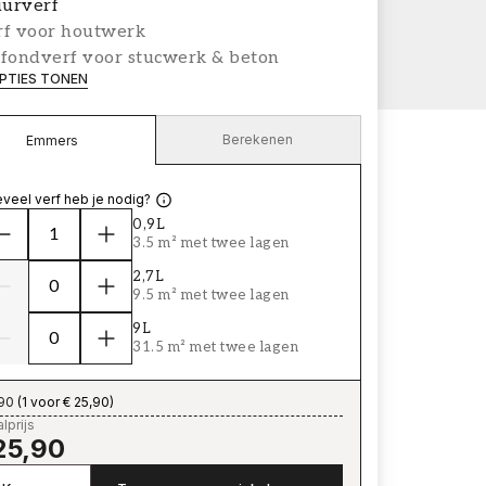
urverf
rf voor houtwerk
afondverf voor stucwerk & beton
PTIES TONEN
Berekenen
Emmers
veel verf heb je nodig?
0,9L
3.5 m² met twee lagen
2,7L
9.5 m² met twee lagen
9L
31.5 m² met twee lagen
,90
(
1 voor € 25,90
)
lprijs
25,90