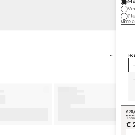
Mu
Ve
Pl
MEER O
Hoe
MERK
Wallpassion
€ 25
Totaa
€ 