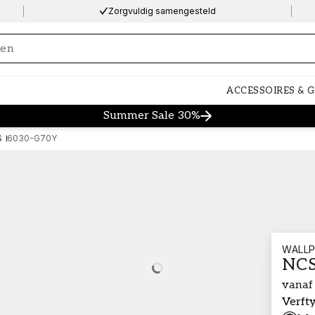
Zorgvuldig samengesteld
ng…
ACCESSOIRES & 
Summer Sale 30%
S
6030-G70Y
WALLP
NCS
Loading…
vanaf
Verft