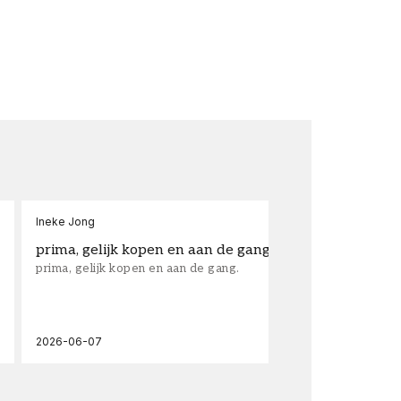
Ineke Jong
fra
prima, gelijk kopen en aan de gang.
su
prima, gelijk kopen en aan de gang.
sup
los
wal
2026-06-07
202