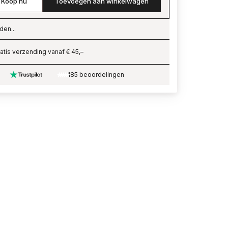
Koop nu
Toevoegen aan winkelwagen
den...
ading…
atis verzending vanaf € 45,–
185 beoordelingen