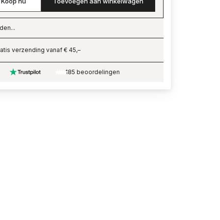
Koop nu
Toevoegen aan winkelwagen
den...
ading…
atis verzending vanaf € 45,–
185 beoordelingen