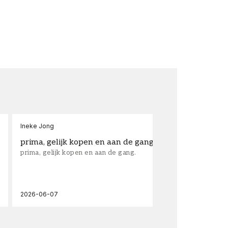
Ineke Jong
fra
prima, gelijk kopen en aan de gang.
su
prima, gelijk kopen en aan de gang.
sup
los
wal
2026-06-07
202