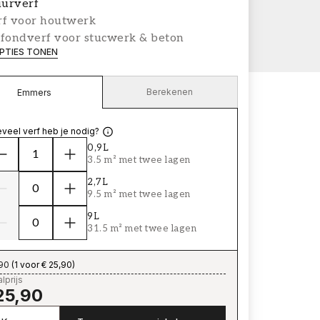
urverf
rf voor houtwerk
afondverf voor stucwerk & beton
PTIES TONEN
Berekenen
Emmers
veel verf heb je nodig?
0,9L
3.5 m² met twee lagen
2,7L
9.5 m² met twee lagen
9L
31.5 m² met twee lagen
,90
(
1 voor € 25,90
)
lprijs
25,90