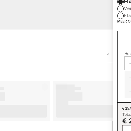
Mu
Ve
Pl
MEER O
Hoe
MERK
Wallpassion
€ 25
Totaa
€ 