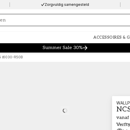
Zorgvuldig samengesteld
ng…
ACCESSOIRES & 
Summer Sale 30%
S
6030-R50B
WALLP
NCS
Loading…
vanaf
Verft