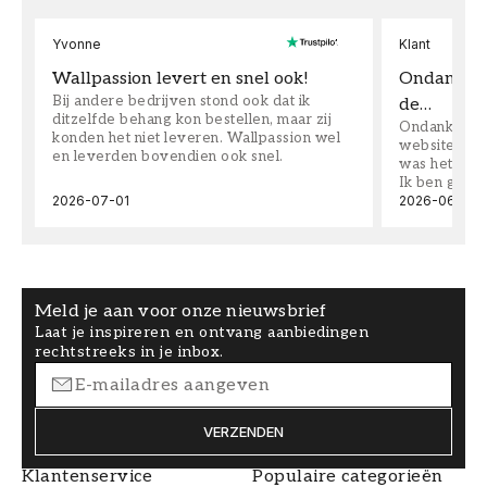
Yvonne
Klant
Wallpassion levert en snel ook!
Ondanks da
Bij andere bedrijven stond ook dat ik
de…
ditzelfde behang kon bestellen, maar zij
Ondanks dat 
konden het niet leveren. Wallpassion wel
website toen
en leverden bovendien ook snel.
was het supe
Ik ben goed
2026-07-01
2026-06-08
Meld je aan voor onze nieuwsbrief
Laat je inspireren en ontvang aanbiedingen
rechtstreeks in je inbox.
VERZENDEN
Klantenservice
Populaire categorieën