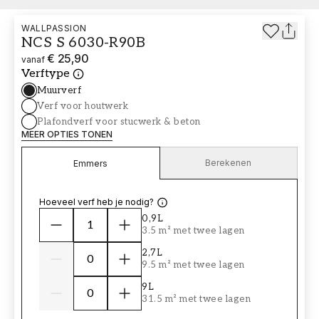
WALLPASSION
NCS S 6030-R90B
€ 25,90
vanaf
Verftype
Muurverf
Verf voor houtwerk
Plafondverf voor stucwerk & beton
MEER OPTIES TONEN
Berekenen
Emmers
Hoeveel verf heb je nodig?
0,9L
3.5 m² met twee lagen
2,7L
9.5 m² met twee lagen
9L
31.5 m² met twee lagen