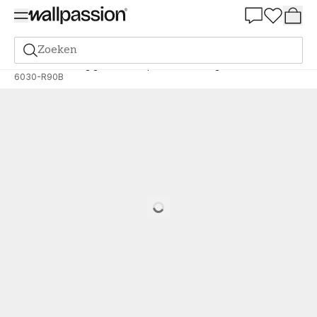
Summer Sale 30%
Zoeken
Verf
Bestelling gebaseerd op NCS
Bestelling door NCS
6030-R90B
Loading…