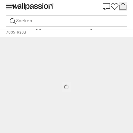
Summer Sale 30%
Zoeken
Verf
Bestelling gebaseerd op NCS
Bestelling door NCS
7005-R20B
Loading…