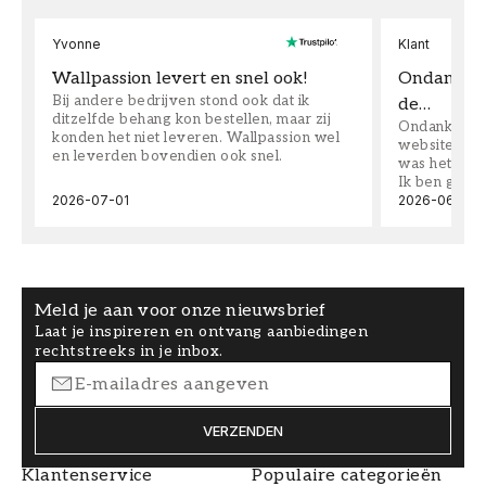
Yvonne
Klant
Wallpassion levert en snel ook!
Ondanks da
Bij andere bedrijven stond ook dat ik
de…
ditzelfde behang kon bestellen, maar zij
Ondanks dat 
konden het niet leveren. Wallpassion wel
website toen
en leverden bovendien ook snel.
was het supe
Ik ben goed
2026-07-01
2026-06-08
Meld je aan voor onze nieuwsbrief
Laat je inspireren en ontvang aanbiedingen
rechtstreeks in je inbox.
VERZENDEN
Klantenservice
Populaire categorieën