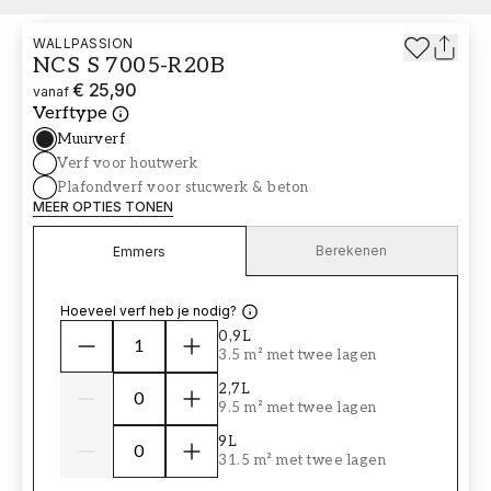
WALLPASSION
NCS S 7005-R20B
€ 25,90
vanaf
Verftype
Muurverf
Verf voor houtwerk
Plafondverf voor stucwerk & beton
MEER OPTIES TONEN
Berekenen
Emmers
Hoeveel verf heb je nodig?
0,9L
3.5 m² met twee lagen
2,7L
9.5 m² met twee lagen
9L
31.5 m² met twee lagen