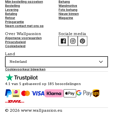
Mijn bestelling opzoeken
Behang
Bestelling
Wandmotive
Levering
Foto behang
Betaling
Nieuw binnen
Retour
Magazine
Prijsgarantie
Neem contact met ons op
Over Wallpassion
Sociale media
Algemene voorwaarden
Privacybeleid
Cookiebeleid
Land
Nederland
Cookievoorkeur bijwerken
4.1 van 5 gebaseerd op 185 beoordelingen
©
2026
www.wallpassion.eu