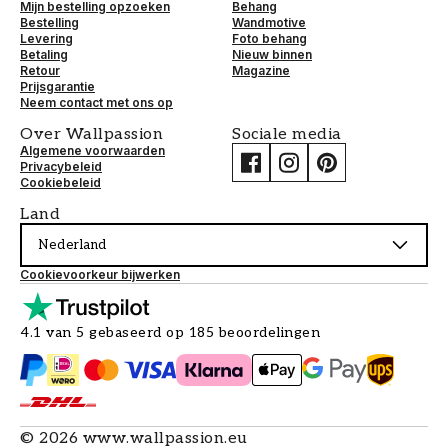
Mijn bestelling opzoeken
Behang
Bestelling
Wandmotive
Levering
Foto behang
Betaling
Nieuw binnen
Retour
Magazine
Prijsgarantie
Neem contact met ons op
Over Wallpassion
Sociale media
Algemene voorwaarden
Privacybeleid
Cookiebeleid
Land
Nederland
Cookievoorkeur bijwerken
4.1 van 5 gebaseerd op 185 beoordelingen
©
2026
www.wallpassion.eu