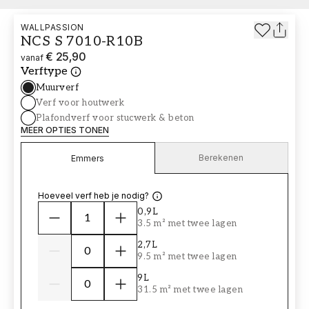
WALLPASSION
NCS S 7010-R10B
€ 25,90
vanaf
Verftype
Muurverf
Verf voor houtwerk
Plafondverf voor stucwerk & beton
MEER OPTIES TONEN
Berekenen
Emmers
Hoeveel verf heb je nodig?
0,9L
3.5 m² met twee lagen
2,7L
9.5 m² met twee lagen
9L
31.5 m² met twee lagen