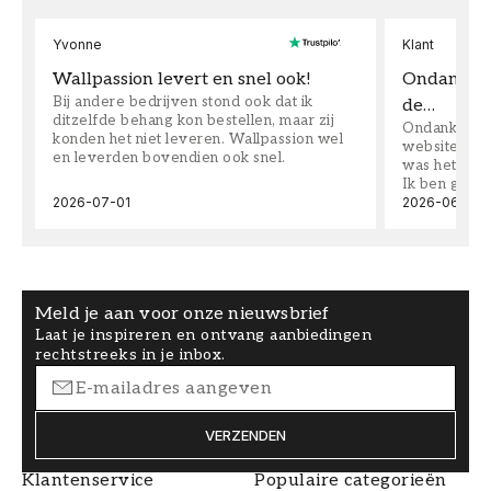
Yvonne
Klant
Wallpassion levert en snel ook!
Ondanks da
Bij andere bedrijven stond ook dat ik
de…
ditzelfde behang kon bestellen, maar zij
Ondanks dat 
konden het niet leveren. Wallpassion wel
website toen
en leverden bovendien ook snel.
was het supe
Ik ben goed
2026-07-01
2026-06-08
Meld je aan voor onze nieuwsbrief
Laat je inspireren en ontvang aanbiedingen
rechtstreeks in je inbox.
VERZENDEN
Klantenservice
Populaire categorieën