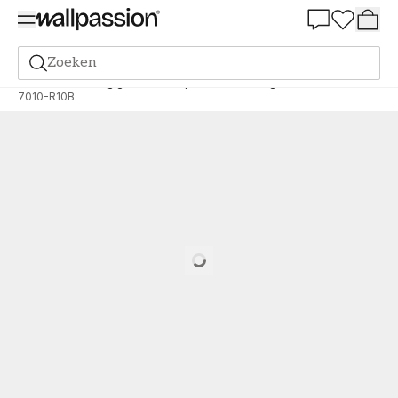
Summer Sale 30%
Zoeken
Verf
Bestelling gebaseerd op NCS
Bestelling door NCS
7010-R10B
Loading…