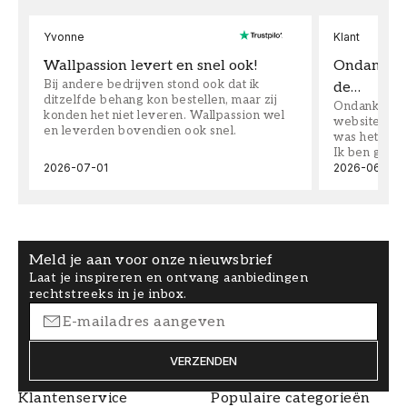
Yvonne
Klant
Wallpassion levert en snel ook!
Ondanks da
Bij andere bedrijven stond ook dat ik
de…
ditzelfde behang kon bestellen, maar zij
Ondanks dat 
konden het niet leveren. Wallpassion wel
website toen
en leverden bovendien ook snel.
was het supe
Ik ben goed
2026-07-01
2026-06-08
Meld je aan voor onze nieuwsbrief
Laat je inspireren en ontvang aanbiedingen
rechtstreeks in je inbox.
VERZENDEN
Klantenservice
Populaire categorieën