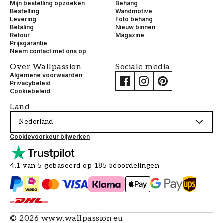
Mijn bestelling opzoeken
Behang
Bestelling
Wandmotive
Levering
Foto behang
Betaling
Nieuw binnen
Retour
Magazine
Prijsgarantie
Neem contact met ons op
Over Wallpassion
Sociale media
Algemene voorwaarden
Privacybeleid
Cookiebeleid
Land
Nederland
Cookievoorkeur bijwerken
4.1 van 5 gebaseerd op 185 beoordelingen
©
2026
www.wallpassion.eu