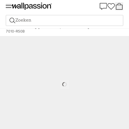
Summer Sale 30%
Zoeken
Verf
Bestelling gebaseerd op NCS
Bestelling door NCS
7010-R50B
Loading…