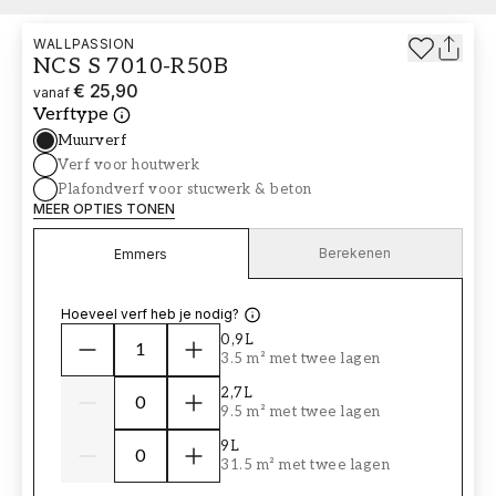
WALLPASSION
NCS S 7010-R50B
€ 25,90
vanaf
Verftype
Muurverf
Verf voor houtwerk
Plafondverf voor stucwerk & beton
MEER OPTIES TONEN
Berekenen
Emmers
Hoeveel verf heb je nodig?
0,9L
3.5 m² met twee lagen
2,7L
9.5 m² met twee lagen
9L
31.5 m² met twee lagen