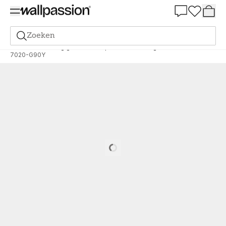
Summer Sale 30%
Zoeken
Verf
Bestelling gebaseerd op NCS
Bestelling door NCS
7020-G90Y
Loading…