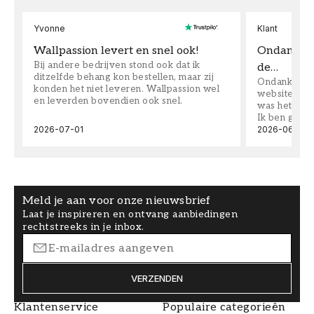
Yvonne
Klant
Wallpassion levert en snel ook!
Ondanks da
Bij andere bedrijven stond ook dat ik
de…
ditzelfde behang kon bestellen, maar zij
Ondanks dat 
konden het niet leveren. Wallpassion wel
website toen
en leverden bovendien ook snel.
was het supe
Ik ben goed
2026-07-01
2026-06-08
Meld je aan voor onze nieuwsbrief
Laat je inspireren en ontvang aanbiedingen
rechtstreeks in je inbox.
VERZENDEN
Klantenservice
Populaire categorieën