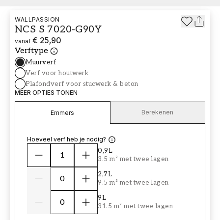
WALLPASSION
NCS S 7020-G90Y
€ 25,90
vanaf
Verftype
Muurverf
Verf voor houtwerk
Plafondverf voor stucwerk & beton
MEER OPTIES TONEN
Berekenen
Emmers
Hoeveel verf heb je nodig?
0,9L
3.5 m² met twee lagen
2,7L
9.5 m² met twee lagen
9L
31.5 m² met twee lagen