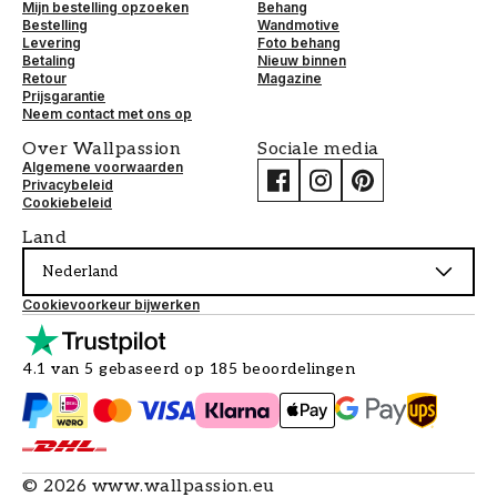
Mijn bestelling opzoeken
Behang
Bestelling
Wandmotive
Levering
Foto behang
Betaling
Nieuw binnen
Retour
Magazine
Prijsgarantie
Neem contact met ons op
Over Wallpassion
Sociale media
Algemene voorwaarden
Privacybeleid
Cookiebeleid
Land
Nederland
Cookievoorkeur bijwerken
4.1 van 5 gebaseerd op 185 beoordelingen
©
2026
www.wallpassion.eu