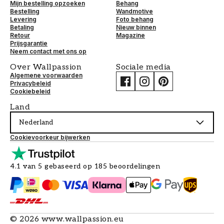
Mijn bestelling opzoeken
Behang
Bestelling
Wandmotive
Levering
Foto behang
Betaling
Nieuw binnen
Retour
Magazine
Prijsgarantie
Neem contact met ons op
Over Wallpassion
Sociale media
Algemene voorwaarden
Privacybeleid
Cookiebeleid
Land
Nederland
Cookievoorkeur bijwerken
4.1 van 5 gebaseerd op 185 beoordelingen
©
2026
www.wallpassion.eu