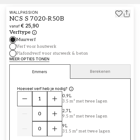
WALLPASSION
NCS S 7020-R50B
€ 25,90
vanaf
Verftype
Muurverf
Verf voor houtwerk
Plafondverf voor stucwerk & beton
MEER OPTIES TONEN
Berekenen
Emmers
Hoeveel verf heb je nodig?
0,9L
3.5 m² met twee lagen
2,7L
9.5 m² met twee lagen
9L
31.5 m² met twee lagen