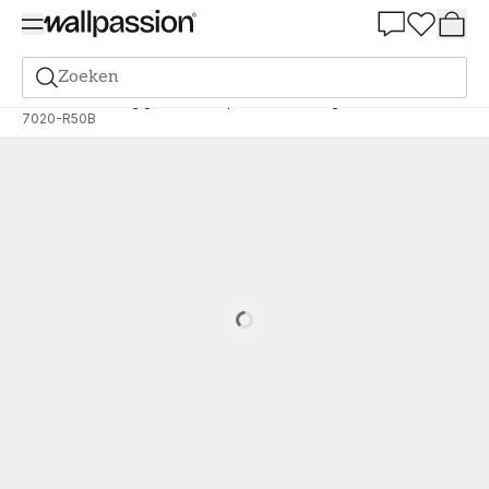
Summer Sale 30%
Zoeken
Verf
Bestelling gebaseerd op NCS
Bestelling door NCS
7020-R50B
Loading…