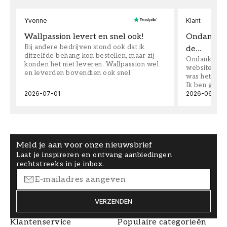
Yvonne
Klant
Wallpassion levert en snel ook!
Ondanks da
Bij andere bedrijven stond ook dat ik
de…
ditzelfde behang kon bestellen, maar zij
Ondanks dat 
konden het niet leveren. Wallpassion wel
website toen
en leverden bovendien ook snel.
was het supe
Ik ben goed
2026-07-01
2026-06-08
Meld je aan voor onze nieuwsbrief
Laat je inspireren en ontvang aanbiedingen
rechtstreeks in je inbox.
VERZENDEN
Klantenservice
Populaire categorieën