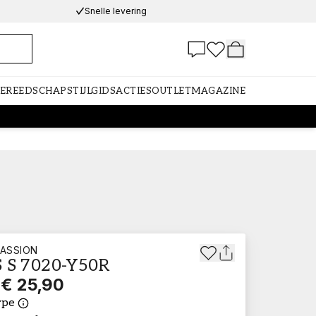
Snelle levering
GEREEDSCHAP
STIJLGIDS
ACTIES
OUTLET
MAGAZINE
ASSION
 S 7020-Y50R
€ 25,90
ype