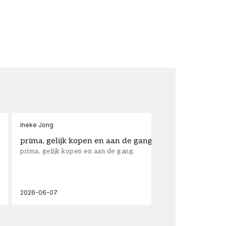
Ineke Jong
fra
prima, gelijk kopen en aan de gang.
su
prima, gelijk kopen en aan de gang.
sup
los
wal
2026-06-07
202