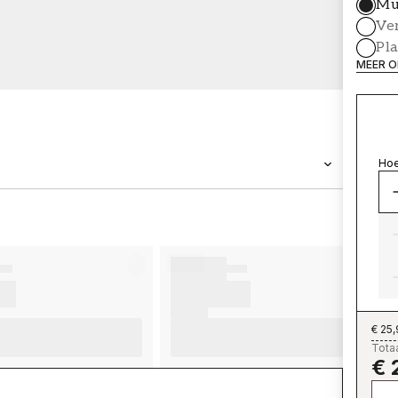
Mu
Ve
Pl
MEER O
Hoe
MERK
Wallpassion
€ 25
Totaa
€ 