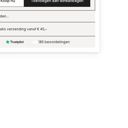
Koop nu
Toevoegen aan winkelwagen
den...
ading…
atis verzending vanaf € 45,–
185 beoordelingen