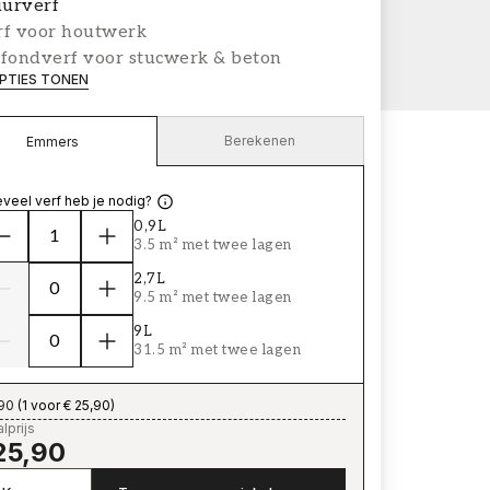
urverf
rf voor houtwerk
afondverf voor stucwerk & beton
PTIES TONEN
Berekenen
Emmers
veel verf heb je nodig?
0,9L
3.5 m² met twee lagen
2,7L
9.5 m² met twee lagen
9L
31.5 m² met twee lagen
,90
(
1 voor € 25,90
)
lprijs
25,90