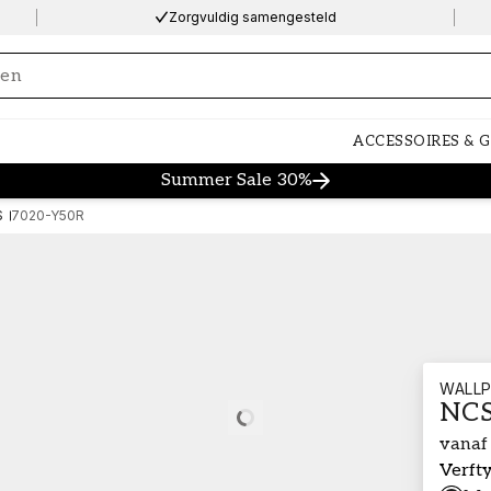
Zorgvuldig samengesteld
ng…
ACCESSOIRES & 
Summer Sale 30%
S
7020-Y50R
WALLP
NCS
Loading…
vanaf
Verft