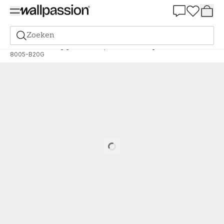
Summer Sale 30%
Zoeken
Verf
Bestelling gebaseerd op NCS
Bestelling door NCS
8005-B20G
Loading…