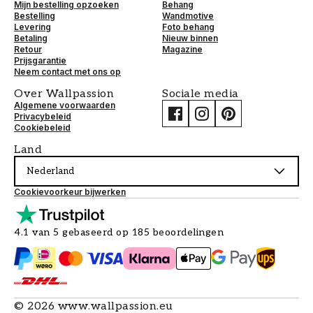
Mijn bestelling opzoeken
Behang
Bestelling
Wandmotive
Levering
Foto behang
Betaling
Nieuw binnen
Retour
Magazine
Prijsgarantie
Neem contact met ons op
Over Wallpassion
Sociale media
Algemene voorwaarden
Privacybeleid
Cookiebeleid
Land
Nederland
Cookievoorkeur bijwerken
4.1 van 5 gebaseerd op 185 beoordelingen
©
2026
www.wallpassion.eu