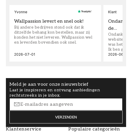
Yvonne
Klant
Wallpassion levert en snel ook!
Ondanks da
Bij andere bedrijven stond ook dat ik
de…
ditzelfde behang kon bestellen, maar zij
Ondanks dat 
konden het niet leveren. Wallpassion wel
website toen
en leverden bovendien ook snel.
was het supe
Ik ben goed
2026-07-01
2026-06-08
Meld je aan voor onze nieuwsbrief
Laat je inspireren en ontvang aanbiedingen
rechtstreeks in je inbox.
VERZENDEN
Klantenservice
Populaire categorieën