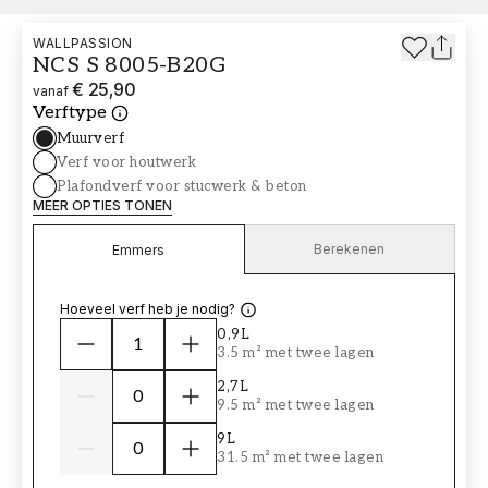
WALLPASSION
NCS S 8005-B20G
€ 25,90
vanaf
Verftype
Muurverf
Verf voor houtwerk
Plafondverf voor stucwerk & beton
MEER OPTIES TONEN
Berekenen
Emmers
Hoeveel verf heb je nodig?
0,9L
3.5 m² met twee lagen
2,7L
9.5 m² met twee lagen
9L
31.5 m² met twee lagen