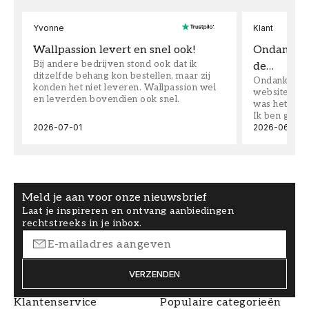
Yvonne
Klant
Wallpassion levert en snel ook!
Ondanks da
Bij andere bedrijven stond ook dat ik
de…
ditzelfde behang kon bestellen, maar zij
Ondanks dat 
konden het niet leveren. Wallpassion wel
website toen
en leverden bovendien ook snel.
was het supe
Ik ben goed
2026-07-01
2026-06-08
Meld je aan voor onze nieuwsbrief
Laat je inspireren en ontvang aanbiedingen
rechtstreeks in je inbox.
VERZENDEN
Klantenservice
Populaire categorieën