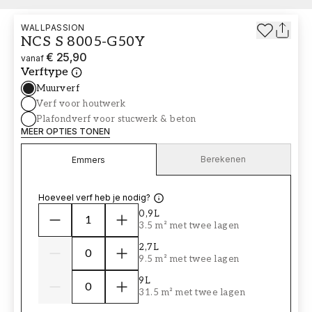
WALLPASSION
NCS S 8005-G50Y
€ 25,90
vanaf
Verftype
Muurverf
Verf voor houtwerk
Plafondverf voor stucwerk & beton
MEER OPTIES TONEN
Berekenen
Emmers
Hoeveel verf heb je nodig?
0,9L
3.5 m² met twee lagen
2,7L
9.5 m² met twee lagen
9L
31.5 m² met twee lagen