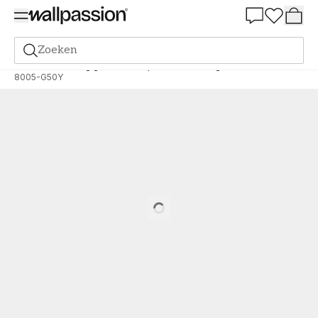
Summer Sale 30%
Zoeken
Verf
Bestelling gebaseerd op NCS
Bestelling door NCS
8005-G50Y
Loading…