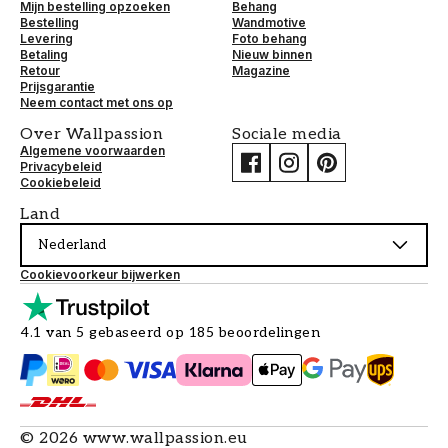
Mijn bestelling opzoeken
Behang
Bestelling
Wandmotive
Levering
Foto behang
Betaling
Nieuw binnen
Retour
Magazine
Prijsgarantie
Neem contact met ons op
Over Wallpassion
Sociale media
Algemene voorwaarden
Privacybeleid
Cookiebeleid
Land
Nederland
Cookievoorkeur bijwerken
4.1 van 5 gebaseerd op 185 beoordelingen
©
2026
www.wallpassion.eu