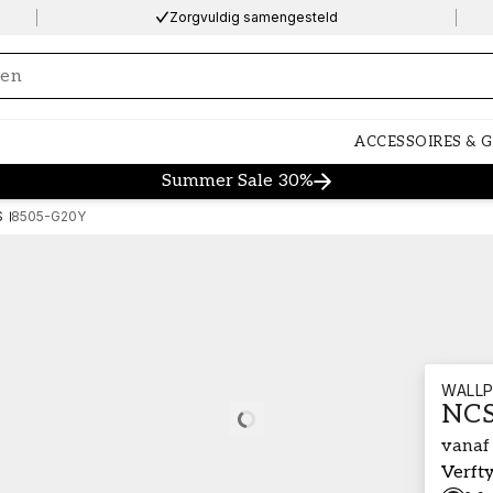
Zorgvuldig samengesteld
ng…
ACCESSOIRES & 
Summer Sale 30%
S
8505-G20Y
WALLP
NCS
Loading…
vanaf
Verft