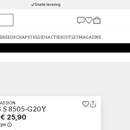
Snelle levering
GEREEDSCHAP
STIJLGIDS
ACTIES
OUTLET
MAGAZINE
ASSION
 S 8505-G20Y
€ 25,90
ype