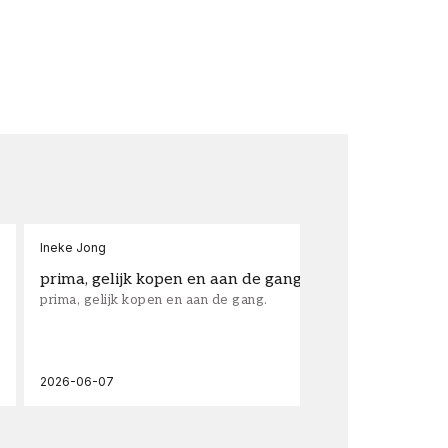
Ineke Jong
fra
prima, gelijk kopen en aan de gang.
su
prima, gelijk kopen en aan de gang.
sup
los
wal
2026-06-07
202