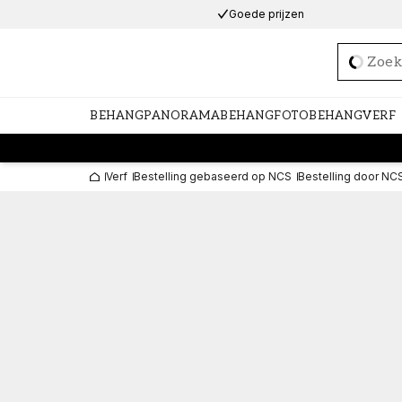
Goede prijzen
Loadi
BEHANG
PANORAMABEHANG
FOTOBEHANG
VERF
Verf
Bestelling gebaseerd op NCS
Bestelling door NC