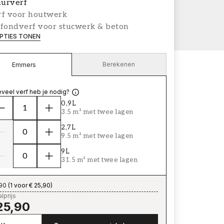
urverf
rf voor houtwerk
afondverf voor stucwerk & beton
PTIES TONEN
Berekenen
Emmers
veel verf heb je nodig?
0,9L
3.5 m² met twee lagen
2,7L
9.5 m² met twee lagen
9L
31.5 m² met twee lagen
,90
(
1 voor € 25,90
)
lprijs
25,90