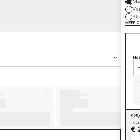
Mu
Ve
Pl
MEER O
Hoe
MERK
Wallpassion
€ 25
Totaa
€ 