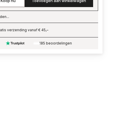
Koop nu
Toevoegen aan winkelwagen
den...
ading…
atis verzending vanaf € 45,–
185 beoordelingen