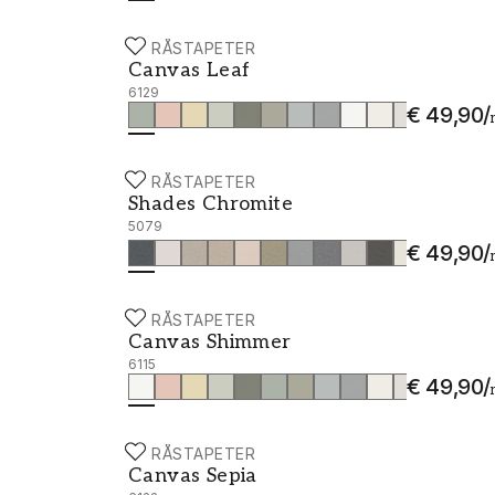
BORÅSTAPETER
Canvas Leaf - 6129
Canvas Leaf
6129
€ 49,90
/
BORÅSTAPETER
Shades Chromite - 5079
Shades Chromite
5079
€ 49,90
/
BORÅSTAPETER
Canvas Shimmer - 6115
Canvas Shimmer
6115
€ 49,90
/
BORÅSTAPETER
Canvas Sepia - 6122
Canvas Sepia