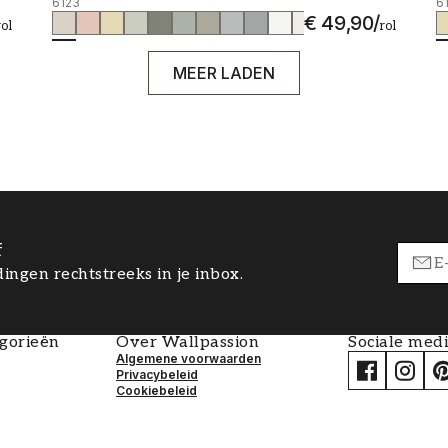
6123
6
€ 49,90
/
rol
rol
MEER LADEN
f
ingen rechtstreeks in je inbox.
egorieën
Over Wallpassion
Sociale med
Algemene voorwaarden
Privacybeleid
Cookiebeleid