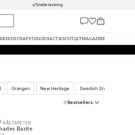
Snelle levering
GEREEDSCHAP
STIJLGIDS
ACTIES
OUTLET
MAGAZINE
I
Orangeri
New Heritage
Swedish Grace
Boros
Bestsellers
ORÅSTAPETER
hades Barite - 6101
hades Barite
101