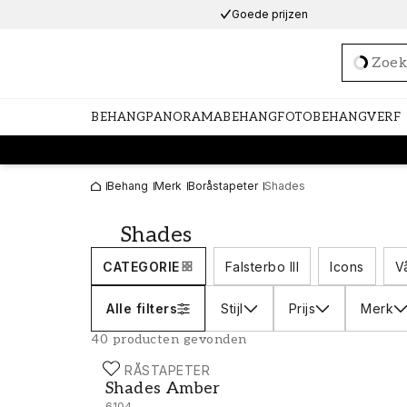
Goede prijzen
Loadi
BEHANG
PANORAMABEHANG
FOTOBEHANG
VERF
Behang
Merk
Boråstapeter
Shades
Shades
CATEGORIE
Falsterbo III
Icons
V
Alle filters
Stijl
Prijs
Merk
40 producten gevonden
BORÅSTAPETER
Shades Amber - 6104
Shades Amber
6104