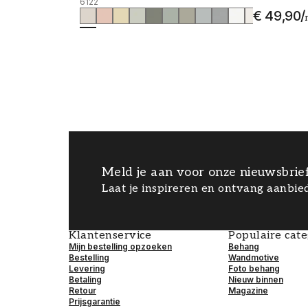
6122
€ 49,90
/
Meld je aan voor onze nieuwsbrie
Laat je inspireren en ontvang aanbied
Klantenservice
Populaire cat
Mijn bestelling opzoeken
Behang
Bestelling
Wandmotive
Levering
Foto behang
Betaling
Nieuw binnen
Retour
Magazine
Prijsgarantie