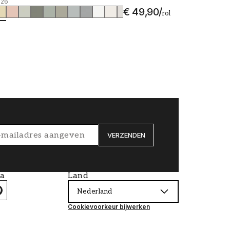
126
€ 49,90
/
rol
VERZENDEN
ia
Land
Nederland
Cookievoorkeur bijwerken