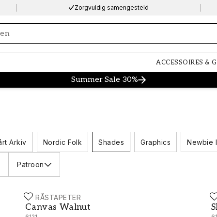
Zorgvuldig samengesteld
ng…
ACCESSOIRES & 
Summer Sale 30%
årt Arkiv
Nordic Folk
Shades
Graphics
Newbie I
Patroon
BORÅSTAPETER
B
Canvas Walnut - 6121
S
Canvas Walnut
S
6121
6