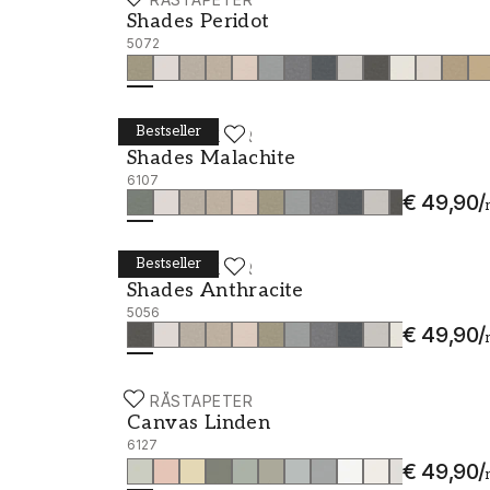
Shades Peridot - 5072
Shades Peridot
5072
Bestseller
BORÅSTAPETER
Shades Malachite - 6107
Shades Malachite
6107
€ 49,90
/
Bestseller
BORÅSTAPETER
Shades Anthracite - 5056
Shades Anthracite
5056
€ 49,90
/
BORÅSTAPETER
Canvas Linden - 6127
Canvas Linden
6127
€ 49,90
/