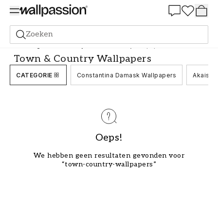
Summer Sale 30%
Zoeken
Behang
Merk
Zoffany
Town & Country Wallpapers
Town & Country Wallpapers
CATEGORIE
Constantina Damask Wallpapers
Akaishi
Oeps!
We hebben geen resultaten gevonden voor
“town-country-wallpapers”