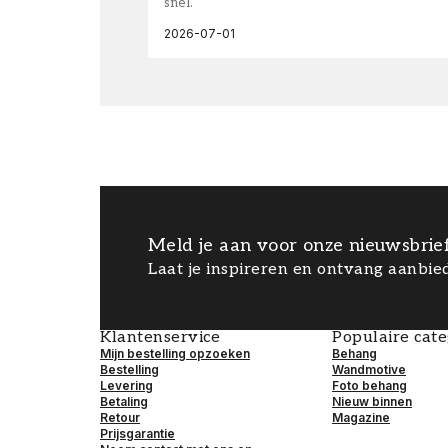
snel.
2026-07-01
Meld je aan voor onze nieuwsbrie
Laat je inspireren en ontvang aanbied
Klantenservice
Populaire cat
Mijn bestelling opzoeken
Behang
Bestelling
Wandmotive
Levering
Foto behang
Betaling
Nieuw binnen
Retour
Magazine
Prijsgarantie