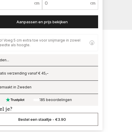
cm
cm
Aanpassen en prijs bekijken
p! Voeg 5 cm extra toe voor snijmarge in zowel
eedte als hoogte.
den...
ading…
atis verzending vanaf € 45,–
emaakt in Zweden
185 beoordelingen
el je?
Bestel een staaltje
-
€3.90