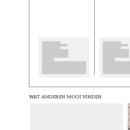
ARTIKELNUMMER
FT0805-00817
HOOGTE (m)
6
MERK
Wallpassion
WAT ANDEREN MOOI VINDEN