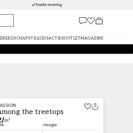
Snelle levering
GEREEDSCHAP
STIJLGIDS
ACTIES
OUTLET
MAGAZINE
ASSION
among the treetops
2
/
m²
te
Hoogte