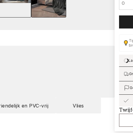
Ti
br
La
Lo
Gr
G
riendelijk en PVC-vrij
Vlies
Twijf