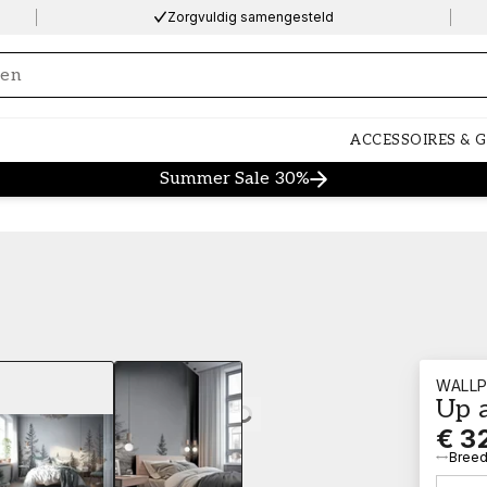
Zorgvuldig samengesteld
ng…
ACCESSOIRES & 
Summer Sale 30%
WALLP
Up 
Loading…
€ 3
Breed