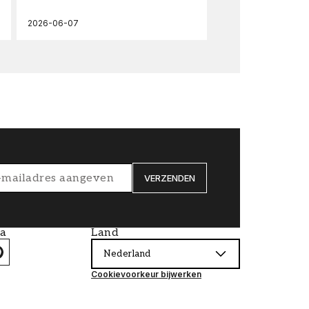
2026-06-07
202
VERZENDEN
ia
Land
Nederland
Cookievoorkeur bijwerken