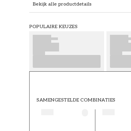
Bekijk alle productdetails
De fotobehang Up among the treetops is 
POPULAIRE KEUZES
eenvoudig op maat kunt bestellen naar j
fotobehang/muurschildering kun je eenvo
aan met een passende kleur uit ons brede
matchen met één of enkele passende kleur
creëren waarbij je accentmuur in het oo
fotobehangen/muurschilderingen zijn v
Non-woven (150g/m2). Het materiaal geef
muren. Bij het aanbrengen van het behan
worden aangebracht (Non-woven lijm) e
gemonteerd. De breedte van de behangstr
monteren, maar als je je onzeker voelt, 
SAMENGESTELDE COMBINATIES
professionele vakman. Let op! Vergeet ni
zowel breedte als hoogte.
Productdetails