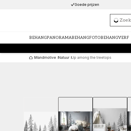
Goede prijzen
Loadi
BEHANG
PANORAMABEHANG
FOTOBEHANG
VERF
Wandmotive
Natuur
Up among the treetops