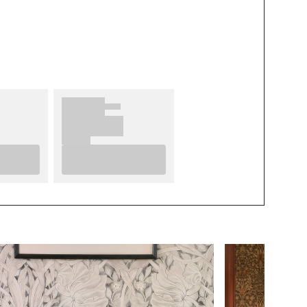
BREEDTE (m)
8
KAMER
Slaapkamer
KLEUR
Zwart