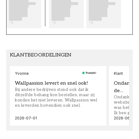
€ 35,90
Verf voor gips en betonnen plafonds - W145 Jana
Sand (9.0L)
:
€ 179,90
Trapverf - Binnen - W145 Jana Sand (9.0L)
:
€ 259
Muurverf - Binnen - W145 Jana Sand (9.0L)
:
€ 179,90
Verf voor gips en betonnen plafonds - W145 Jana
KLANTBEOORDELINGEN
Sand (0.9L)
:
€ 25,90
Vloerverf - Binnen - W145 Jana Sand (2.7L)
:
€ 85,90
Yvonne
Klant
Timmerwerk verf - Binnen - W145 Jana Sand (2.7L)
:
€ 117,90
Wallpassion levert en snel ook!
Ondanks da
Bij andere bedrijven stond ook dat ik
Vloerverf - Binnen - W145 Jana Sand (9.0L)
:
€ 259
de…
ditzelfde behang kon bestellen, maar zij
Ondanks dat 
konden het niet leveren. Wallpassion wel
website toen
en leverden bovendien ook snel.
was het supe
Ik ben goed
2026-07-01
2026-06-08