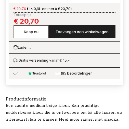
€ 20,70
(
1 x 0,9L emmer à € 20,70
)
Totaalprijs
€ 20,70
Koop nu
Toevoegen aan winkelwagen
Laden...
Loading…
Gratis verzending vanaf € 45,–
185 beoordelingen
Productinformatie
Een zachte medium beige kleur. Een prachtige
middenbeige kleur die is ontworpen om bij alle huizen en
interieurstijlen te passen Heel mooi samen met snäckan
#W11 of gewoon zo. Tips. Verf timmerwerk in de kleur