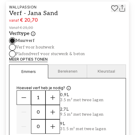
WALLPASSION
Verf - Jana Sand
€ 20,70
vanaf
Vanaf
€ 25,90
Verftype
Muurverf
Verf voor houtwerk
Plafondverf voor stucwerk & beton
MEER OPTIES TONEN
Berekenen
Kleurstaal
Emmers
Hoeveel verf heb je nodig?
0,9L
3.5 m² met twee lagen
2,7L
9.5 m² met twee lagen
9L
31.5 m² met twee lagen