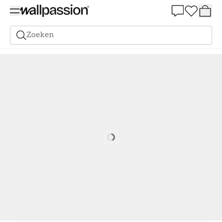
Summer Sale 30%
Zoeken
Verf
Alle Kleuren
Lichte verf
Verf - Kleur W145 Jana Sand
Loading…