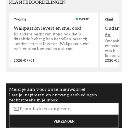
KLANTBEOORDELINGEN
Yvonne
Klant
Wallpassion levert en snel ook!
Ondanks da
Bij andere bedrijven stond ook dat ik
de…
ditzelfde behang kon bestellen, maar zij
Ondanks dat 
konden het niet leveren. Wallpassion wel
website toen
en leverden bovendien ook snel.
was het supe
Ik ben goed
2026-07-01
2026-06-08
Meld je aan voor onze nieuwsbrief
Laat je inspireren en ontvang aanbiedingen
rechtstreeks in je inbox.
VERZENDEN