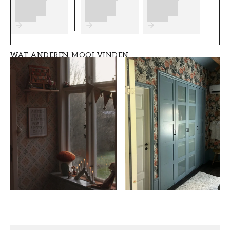
Trapverf - Binnen - W30 Solstrimma (0.9L)
:
€ 32,90
Muurverf - Binnen - W30 Solstrimma (2.7L)
:
€ 59,90
Vloerverf - Binnen - W30 Solstrimma (0.9L)
:
€ 32,90
WAT ANDEREN MOOI VINDEN
Muurverf - Binnen - W30 Solstrimma (9.0L)
:
€ 179,90
Trapverf - Binnen - W30 Solstrimma (9.0L)
:
€ 259
Verf voor gips en betonnen plafonds - W30
Solstrimma (9.0L)
:
€ 179,90
Timmerwerkverf voor houten dakpanelen - W30
Solstrimma (0.68L)
:
€ 35,90
Muurverf - Binnen - W30 Solstrimma (0.9L)
:
€ 25,90