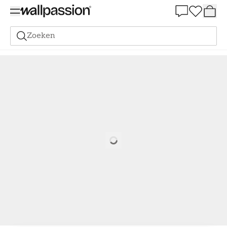
Summer Sale 30%
Zoeken
Verf
Alle Kleuren
Gele verf
Verf - Kleur W30 Solstrimma
Loading…