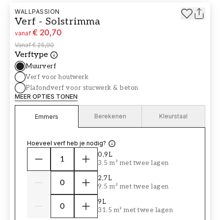
WALLPASSION
Verf - Solstrimma
€ 20,70
vanaf
Vanaf
€ 25,90
Verftype
Muurverf
Verf voor houtwerk
Plafondverf voor stucwerk & beton
MEER OPTIES TONEN
Berekenen
Kleurstaal
Emmers
Hoeveel verf heb je nodig?
0,9L
3.5 m² met twee lagen
2,7L
9.5 m² met twee lagen
9L
31.5 m² met twee lagen