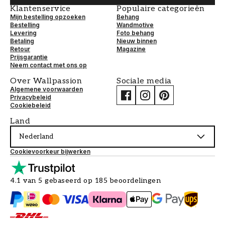
Klantenservice
Populaire categorieën
Mijn bestelling opzoeken
Behang
Bestelling
Wandmotive
Levering
Foto behang
Betaling
Nieuw binnen
Retour
Magazine
Prijsgarantie
Neem contact met ons op
Over Wallpassion
Sociale media
Algemene voorwaarden
Privacybeleid
Cookiebeleid
Land
Nederland
Cookievoorkeur bijwerken
4.1 van 5 gebaseerd op 185 beoordelingen