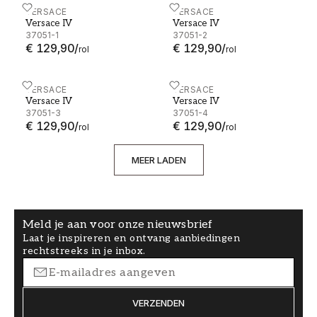
Versace IV - 37051-1
VERSACE
Versace IV - 37051-2
VERSACE
Versace IV
Versace IV
37051-1
37051-2
€ 129,90
/
€ 129,90
/
rol
rol
Versace IV - 37051-3
VERSACE
Versace IV - 37051-4
VERSACE
Versace IV
Versace IV
37051-3
37051-4
€ 129,90
/
€ 129,90
/
rol
rol
MEER LADEN
Meld je aan voor onze nieuwsbrief
Laat je inspireren en ontvang aanbiedingen
rechtstreeks in je inbox.
VERZENDEN