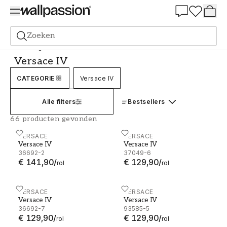
Summer Sale 30%
Zoeken
Behang
Merk
Versace
Versace IV
Versace IV
CATEGORIE
Versace IV
Alle filters
Bestsellers
66 producten gevonden
Versace IV - 36692-2
VERSACE
Versace IV - 37049-6
VERSACE
Versace IV
Versace IV
36692-2
37049-6
€ 141,90
/
€ 129,90
/
rol
rol
Versace IV - 36692-7
VERSACE
Versace IV - 93585-5
VERSACE
Versace IV
Versace IV
36692-7
93585-5
€ 129,90
/
€ 129,90
/
rol
rol