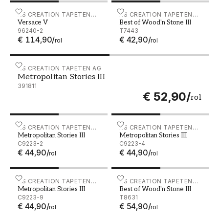
Versace V - 96240-2
AS CREATION TAPETEN
Best of Wood'n Stone III - 
AS CREATION TAPETEN
Versace V
Best of Wood'n Stone III
AG
AG
96240-2
T7443
€ 114,90
/
€ 42,90
/
rol
rol
Metropolitan Stories III - 391811
AS CREATION TAPETEN AG
Metropolitan Stories III
391811
€ 52,90
/
rol
Metropolitan Stories III - C9223-2
AS CREATION TAPETEN
Metropolitan Stories III - 
AS CREATION TAPETEN
Metropolitan Stories III
Metropolitan Stories III
AG
AG
C9223-2
C9223-4
€ 44,90
/
€ 44,90
/
rol
rol
Metropolitan Stories III - C9223-9
AS CREATION TAPETEN
Best of Wood'n Stone III -
AS CREATION TAPETEN
Metropolitan Stories III
Best of Wood'n Stone III
AG
AG
C9223-9
T8631
€ 44,90
/
€ 54,90
/
rol
rol