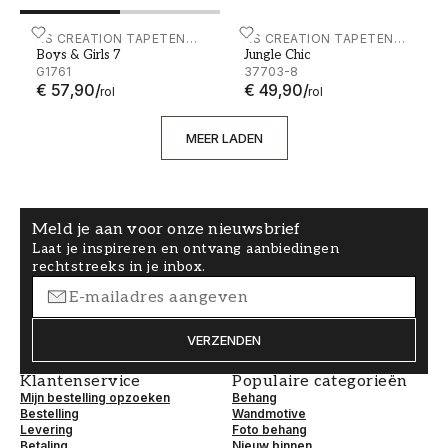
Boys & Girls 7 - G1761
AS CREATION TAPETEN
Jungle Chic - 37703-8
AS CREATION TAPETEN
Boys & Girls 7
Jungle Chic
AG
AG
G1761
37703-8
€ 57,90
/
€ 49,90
/
rol
rol
MEER LADEN
Meld je aan voor onze nieuwsbrief
Laat je inspireren en ontvang aanbiedingen
rechtstreeks in je inbox.
VERZENDEN
Klantenservice
Populaire categorieën
Mijn bestelling opzoeken
Behang
Bestelling
Wandmotive
Levering
Foto behang
Betaling
Nieuw binnen