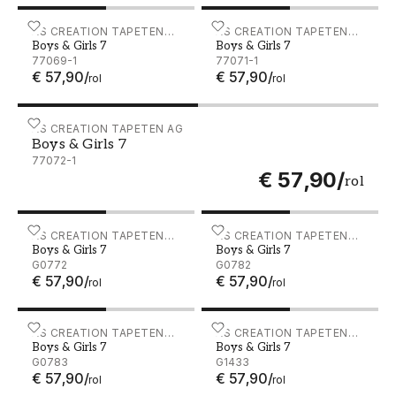
Boys & Girls 7 - 77069-1
AS CREATION TAPETEN
Boys & Girls 7 - 77071-1
AS CREATION TAPETEN
Boys & Girls 7
Boys & Girls 7
AG
AG
77069-1
77071-1
€ 57,90
/
€ 57,90
/
rol
rol
Boys & Girls 7 - 77072-1
AS CREATION TAPETEN AG
Boys & Girls 7
77072-1
€ 57,90
/
rol
Boys & Girls 7 - G0772
AS CREATION TAPETEN
Boys & Girls 7 - G0782
AS CREATION TAPETEN
Boys & Girls 7
Boys & Girls 7
AG
AG
G0772
G0782
€ 57,90
/
€ 57,90
/
rol
rol
Boys & Girls 7 - G0783
AS CREATION TAPETEN
Boys & Girls 7 - G1433
AS CREATION TAPETEN
Boys & Girls 7
Boys & Girls 7
AG
AG
G0783
G1433
€ 57,90
/
€ 57,90
/
rol
rol