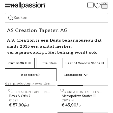
Summer Sale 30%
Zoeken
Behang
Merk
AS Creation Tapeten AG
AS Creation Tapeten AG
A.S. Création is een Duits behangbureau dat
sinds 2015 een aantal merken
vertegenwoordigt. Het behang wordt ook
verkocht onder de merknaam Living Walls.
CATEGORIE
Little Stars
Best of Wood'n Stone III
Het meeste behang wordt ter plaatse in
Duitsland gemaakt en er is een breed scala
Alle filters
Bestsellers
aan behang om uit te kiezen.
629 producten gevonden
A.S. Création behang is duurzaam
Boys & Girls 7 - G1321
AS CREATION TAPETEN
Metropolitan Stories III - 
AS CREATION TAPETEN
Boys & Girls 7
Metropolitan Stories III
AG
AG
Hier vindt je alles van realistische oppervlakte-
G1321
C9119-4
imitaties van hout, baksteen, steen en textiel tot
€ 57,90
/
€ 45,90
/
rol
rol
effectieve optische patronen en bomen,